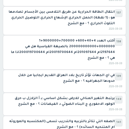
2026-08-08
انتقال الطاقة الحرارية عن طريق التلامس بين الأجسام تصادمها
137
هو : (1 نقطة) الحمل الحراري الإشعاع الحراري التوصيل الحراري
التلوث الحراري ؟ - مع الشرح
2026-08-08
138
‫0000000‏+200000000000‬ بالصيغة القياسية هل هي
2197644ام ‏201097644ام ‏20019700644ام ‏200019700644اذا ما
هي ؟ - مع الشرح
2026-08-08
في اي الجهات تؤثر تاريخ بلاد العراق القديم ايجابيا من خلال
139
حدودها الجغرافيه ؟ - مع الشرح
2026-08-08
يرتبط التغير المناخي للارض بشكل اساسي بـ أ الزلازل ب حرق
140
الوقود الاحفوري ج البناء الضوئي د الفيضانات ؟ - مع الشرح
2026-08-08
الصفه التي تتاثر بالتربيه والتدريب تسمى (المكتسبه والموروثه
141
ام المتنحيه السائده) ؟ - مع الشرح