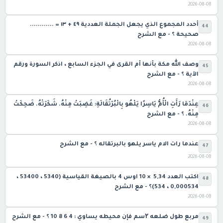
2026-08-08
أحدد المجموع الذي يجعل الجملة العددية ٤٩ + ١٣ = ............
44
صحيحة ؟ - مع الشرح
2026-08-08
وصف الله مكة بأنها أم القرى في الجزء السابع ، اذكر السورة ورقم
45
الآية ؟ - مع الشرح
2026-08-08
عِنْدَمَا رَأَتِ الْأُمُّ يَاسِرًا يَلْهُو بِالْبُرْتُقَالَةِ: غَضِبَتْ مِنْهُ. شَكَرَتْهُ. ضَحِكَتْ
46
مِنْهُ. ؟ - مع الشرح
2026-08-08
عندما رات الام ياسر يلهو بالبرتقاله ؟ - مع الشرح
47
2026-08-08
اكتب العدد 5,34 × 10 اوس 4 بالصيغة القياسية (5340 ، 53400 ،
48
0,000534 ، 534)؟ - مع الشرح
2026-08-08
مربع طول ضلعه ۲سم فإن محيطه يساوي : 4 6 8 10 ؟ - مع الشرح
49