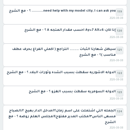
need help with my model city, I can ask you.......... ؟ - مع الشرح
119
2026-08-08
إذا كان: Ay=7 AX=6 احسب مقدار المتجه A ؟ - مع الشرح
120
2026-08-08
سيظل شعارنا الثبات ………… التراجع ( اكملي الفراغ بحرف عطف
121
مناسب )؟ - مع الشرح
2026-08-08
الدوله الاشوريه سقطت بسبب الشده وثورات البلاد ؟ - مع الشرح
122
2026-08-08
الدوله السومريه سقطت بسبب الغزو ؟ - مع الشرح
123
2026-08-08
الجمله التي اشتملت على اسم زمان؟١/مدخل الدار بهيج ٢/الصباح
124
مسعى الناس٣/مكتب المدير مفتوح٤/مجلس العلم روضه ؟ - مع
الشرح
2026-08-08