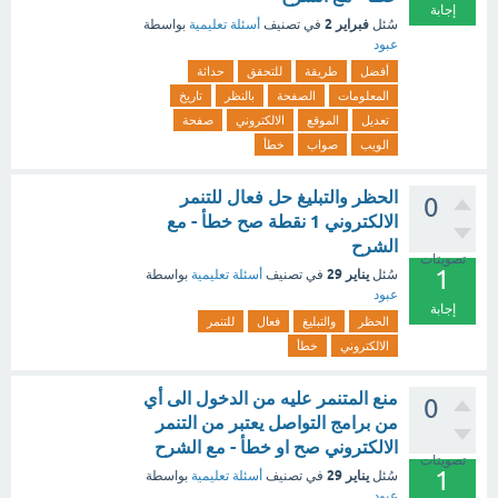
إجابة
فبراير 2
سُئل
في تصنيف
أسئلة تعليمية
بواسطة
عبود
أفضل
طريقة
للتحقق
حداثة
المعلومات
الصفحة
بالنظر
تاريخ
تعديل
الموقع
الالكتروني
صفحة
الويب
صواب
خطأ
الحظر والتبليغ حل فعال للتنمر
0
الالكتروني 1 نقطة صح خطأ - مع
الشرح
تصويتات
1
يناير 29
سُئل
في تصنيف
أسئلة تعليمية
بواسطة
عبود
إجابة
الحظر
والتبليغ
فعال
للتنمر
الالكتروني
خطأ
منع المتنمر عليه من الدخول الى أي
0
من برامج التواصل يعتبر من التنمر
الالكتروني صح او خطأ - مع الشرح
تصويتات
1
يناير 29
سُئل
في تصنيف
أسئلة تعليمية
بواسطة
عبود