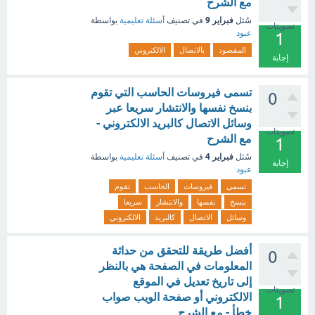
مع الشرح
فبراير 9
سُئل
في تصنيف
أسئلة تعليمية
بواسطة
تصويتات
عبود
1
المقصود
بالاتصال
الالكتروني
إجابة
تسمى فيروسات الحاسب التي تقوم
0
بنسخ نفسها والانتشار سريعا عبر
وسائل الاتصال كالبريد الالكتروني -
تصويتات
مع الشرح
1
فبراير 4
سُئل
في تصنيف
أسئلة تعليمية
بواسطة
إجابة
عبود
تسمى
فيروسات
الحاسب
تقوم
بنسخ
نفسها
والانتشار
سريعا
وسائل
الاتصال
كالبريد
الالكتروني
أفضل طريقة للتحقق من حداثة
0
المعلومات في الصفحة هي بالنظر
إلى تاريخ تعديل في الموقع
تصويتات
الالكتروني أو صفحة الويب صواب
1
خطأ - مع الشرح