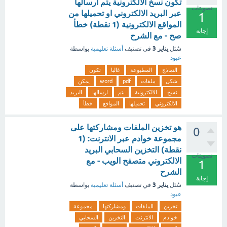
تكون نسخ الالكترونية يتم ارسالها
تصويتات
عبر البريد الالكتروني او تحميلها من
1
المواقع الالكترونية (1 نقطة) خطأ
إجابة
صح - مع الشرح
يناير 3
سُئل
في تصنيف
أسئلة تعليمية
بواسطة
عبود
النماذج
المطبوعة
غالبا
تكون
شكل
ملفات
pdf
word
يمكن
نسخ
الالكترونية
يتم
ارسالها
البريد
الالكتروني
تحميلها
المواقع
خطأ
هو تخزين الملفات ومشاركتها على
0
مجموعة خوادم عبر الانترنت: (1
نقطة) التخزين السحابي البريد
تصويتات
الالكتروني متصفح الويب - مع
1
الشرح
إجابة
يناير 3
سُئل
في تصنيف
أسئلة تعليمية
بواسطة
عبود
تخزين
الملفات
ومشاركتها
مجموعة
خوادم
الانترنت
التخزين
السحابي