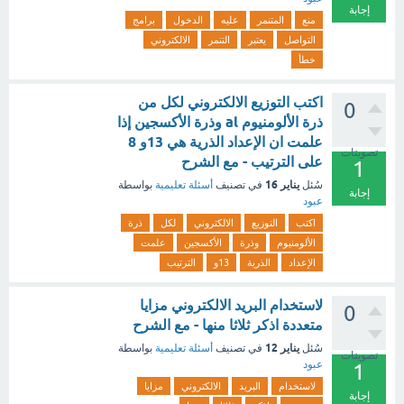
إجابة
منع
المتنمر
عليه
الدخول
برامج
التواصل
يعتبر
التنمر
الالكتروني
خطأ
اكتب التوزيع الالكتروني لكل من
0
ذرة الألومنيوم al وذرة الأكسجين إذا
علمت ان الإعداد الذرية هي 13و 8
تصويتات
على الترتيب - مع الشرح
1
يناير 16
سُئل
في تصنيف
أسئلة تعليمية
بواسطة
إجابة
عبود
اكتب
التوزيع
الالكتروني
لكل
ذرة
الألومنيوم
وذرة
الأكسجين
علمت
الإعداد
الذرية
13و
الترتيب
لاستخدام البريد الالكتروني مزايا
0
متعددة اذكر ثلاثا منها - مع الشرح
يناير 12
سُئل
في تصنيف
أسئلة تعليمية
بواسطة
تصويتات
عبود
1
لاستخدام
البريد
الالكتروني
مزايا
إجابة