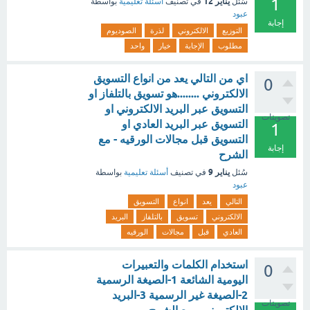
1
يناير 12
سُئل
في تصنيف
أسئلة تعليمية
بواسطة
عبود
إجابة
التوزيع
الالكتروني
لذرة
الصوديوم
مطلوب
الإجابة
خيار
واحد
اي من التالي يعد من انواع التسويق
0
الالكتروني ........هو تسويق بالتلفاز او
التسويق عبر البريد الالكتروني او
تصويتات
التسويق عبر البريد العادي او
1
التسويق قبل مجالات الورقيه - مع
إجابة
الشرح
يناير 9
سُئل
في تصنيف
أسئلة تعليمية
بواسطة
عبود
التالي
يعد
انواع
التسويق
الالكتروني
تسويق
بالتلفاز
البريد
العادي
قبل
مجالات
الورقيه
استخدام الكلمات والتعبيرات
0
اليومية الشائعة 1-الصيغة الرسمية
2-الصيغة غير الرسمية 3-البريد
تصويتات