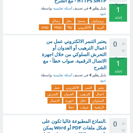
HTTPS SMTP - مع الشرح
تصويتات
1
يناير 4
سُئل
في تصنيف
أسئلة تعليمية
بواسطة
عبود
إجابة
بروتوكول
يسمح
بنقل
رسائل
البريد
الالكتروني
ftp
https
smtp
يعتبر التنمر الالكتروني عمل من
0
اعمال الترهيب أو العدوان أو
التحرش السلوكي من خلال اجهزة
تصويتات
الاتصال الرقمية. صواب خطأ - مع
1
الشرح
إجابة
يناير 4
سُئل
في تصنيف
أسئلة تعليمية
بواسطة
عبود
يعتبر
التنمر
الالكتروني
عمل
اعمال
الترهيب
العدوان
التحرش
السلوكي
خلال
اجهزة
الاتصال
الرقمية
صواب
خطأ
.النماذج المطبوعة غالبا تكون على
0
شكل ملفات PDF أو Word يمكن