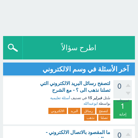
اطرح سؤالاً
آخر الأسئلة في وسم الالكتروني
لتصفح رسائل البريد الالكتروني التي
0
تصلنا نذهب الى ؟ - مع الشرح
فبراير 15
سُئل
في تصنيف
أسئلة تعليمية
تصويتات
بواسطة
ابوعبدالله
1
لتصفح
رسائل
البريد
الالكتروني
إجابة
تصلنا
نذهب
ما المقصود بالاتصال الالكتروني -
0