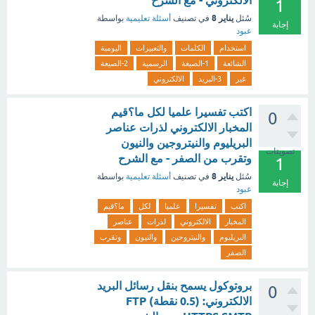
الالكتروني - مع الشرح
1
يناير 8
سُئل
في تصنيف
أسئلة تعليمية
بواسطة
إجابة
عبود
استخدام
الكلمات
والتعبيرات
اليومية
الشائعة
1-الصيغة
الرسمية
2-الصيغة
غير
3-البريد
الالكتروني
اكتب تفسيرا علميا لكل ما؟قيم
0
المخبار الالكتروني لذرات عناصر
البريليوم والنيتروجين والنيون
تصويتات
وتقرب من الصفر - مع الشرح
1
يناير 8
سُئل
في تصنيف
أسئلة تعليمية
بواسطة
إجابة
عبود
اكتب
تفسيرا
علميا
لكل
ما؟قيم
المخبار
الالكتروني
لذرات
عناصر
البريليوم
والنيتروجين
والنيون
وتقرب
الصفر
بروتوكول يسمح بنقل رسائل البريد
0
الالكتروني: (0.5 نقطة) FTP