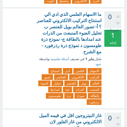
البريد
الالكتروني
متصفح
الويب
ما الاسهام العلمي الذي ادي الي
0
استنتاج التركيب الالكتروني للعناصر
؟ أ- تصور العالم بويل للعنصر ب
تصويتات
تحليل الضوء المنبعث من الذرات
1
عند امدادها بالطاقة ج- نموذج ذرة
إجابة
طومسون د نموذج ذرة رذرفورد -
مع الشرح
يناير 1
سُئل
في تصنيف
أسئلة تعليمية
بواسطة
عبود
الاسهام
العلمي
ادي
استنتاج
التركيب
الالكتروني
للعناصر
تصور
العالم
بويل
للعنصر
تحليل
الضوء
المنبعث
الذرات
عند
امدادها
بالطاقة
نموذج
ذرة
طومسون
رذرفورد
غاز النيتروجين اقل في قيمه الميل
0
الالكتروني من غاز الفلور لان