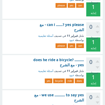
تصويتات
1
please
yes
can
إجابة
can i .......? yes please - مع
0
الشرح
فبراير 11
سُئل
في تصنيف
أسئلة تعليمية
تصويتات
بواسطة
عبود
1
please
yes
can
إجابة
.......... does he ride a bicycle?
0
yes - مع الشرح
فبراير 11
سُئل
في تصنيف
أسئلة تعليمية
تصويتات
بواسطة
عبود
1
yes
bicycle
ride
does
إجابة
we use ........... to say yes - مع
0
الشرح