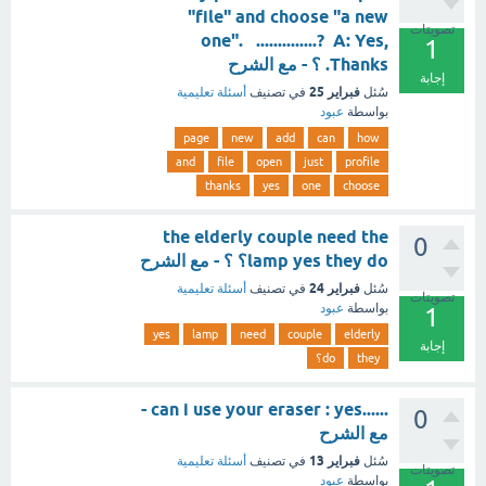
"file" and choose "a new
تصويتات
one". ..............? A: Yes,
1
Thanks. ؟ - مع الشرح
إجابة
فبراير 25
سُئل
في تصنيف
أسئلة تعليمية
بواسطة
عبود
page
new
add
can
how
and
file
open
just
profile
thanks
yes
one
choose
the elderly couple need the
0
lamp yes they do؟ ؟ - مع الشرح
فبراير 24
سُئل
في تصنيف
أسئلة تعليمية
تصويتات
بواسطة
عبود
1
yes
lamp
need
couple
elderly
إجابة
they
do؟
......can i use your eraser : yes -
0
مع الشرح
فبراير 13
سُئل
في تصنيف
أسئلة تعليمية
تصويتات
بواسطة
عبود