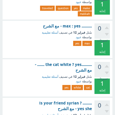
بواسطة
عبود
1
traveled
question
yes
make
إجابة
makkah
.......... max : yes - مع الشرح
0
فبراير 12
سُئل
في تصنيف
أسئلة تعليمية
بواسطة
عبود
تصويتات
1
yes
max
إجابة
..........the cat white ? yes ....... -
0
مع الشرح
فبراير 12
سُئل
في تصنيف
أسئلة تعليمية
تصويتات
بواسطة
عبود
1
yes
white
cat
إجابة
......... is your friend syrian ?
0
yes she - مع الشرح