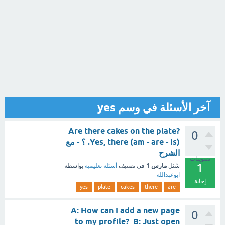
آخر الأسئلة في وسم yes
Are there cakes on the plate?
0
Yes, there (am - are - is). ؟ - مع
الشرح
تصويتات
1
مارس 1
سُئل
في تصنيف
أسئلة تعليمية
بواسطة
ابوعبدالله
إجابة
yes
plate
cakes
there
are
A: How can I add a new page
0
to my profile? B: Just open