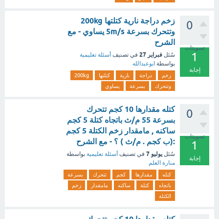
زخم دراجة نارية كتلتها 200kg
0
وتتحرك بسرعة 5m/s يساوي - مع
الشرح
تصويتات
1
فبراير 27
سُئل
في تصنيف
أسئلة تعليمية
بواسطة
ابوعبدالله
إجابة
زخم
دراجة
نارية
كتلتها
200kg
وتتحرك
بسرعة
يساوي
كتله مقدارها 10 كجم تتحرك
0
بسرعة 55 م/ث باتجاه كتلة 5 كجم
ساكنه , مامقدار زخم الكتلة 5 كجم
تصويتات
:(ب كجم . م/ث ) ؟ - مع الشرح
1
يوليو 7
سُئل
في تصنيف
أسئلة تعليمية
بواسطة
إجابة
منارة العلم
كتله
مقدارها
كجم
تتحرك
بسرعة
باتجاه
كتلة
ساكنه
مامقدار
زخم
الكتلة