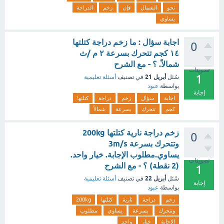
نحو
الشمال
فإن
زخم
الدراجة
يساوي
اجابة سؤال : ما زخم دراجة كتلتها
0
١٤ كجم تتحرك بسرعة ٢ م /ث
شمالاً. ؟ - مع الشرح
تصويتات
1
أبريل 21
سُئل
في تصنيف
أسئلة تعليمية
بواسطة
عبود
إجابة
اجابة
سؤال
زخم
دراجة
كتلتها
كجم
تتحرك
بسرعة
شمالاً
زخم دراجة نارية كتلتها 200kg
0
وتتحرك بسرعة 3m/s
يساوي.مطلوب الإجابة. خيار واحد.
تصويتات
(2 نقطة) ؟ - مع الشرح
1
أبريل 22
سُئل
في تصنيف
أسئلة تعليمية
إجابة
بواسطة
عبود
زخم
دراجة
نارية
كتلتها
200kg
وتتحرك
بسرعة
يساوي
مطلوب
الإجابة
خيار
واحد