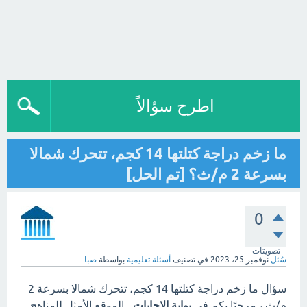
اطرح سؤالاً
ما زخم دراجة كتلتها 14 كجم، تتحرك شمالا
بسرعة 2 م/ث؟ [تم الحل]
0
تصويتات
سُئل
نوفمبر 25، 2023
في تصنيف
أسئلة تعليمية
بواسطة
صبا
سؤال ما زخم دراجة كتلتها 14 كجم، تتحرك شمالا بسرعة 2
م/ث ، مرحبًا بكم في
بوابة الاجابات
- الموقع الأمثل للمناهج