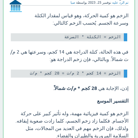
تم الرد عليه
نوفمبر 25، 2023
بواسطة
صبا
الزخم هو كمية الحركة، وهو قياس لمقدار الكتلة
وسرعة الجسم. يُحسب الزخم كالتالي:
الزخم = الكتلة * السرعة

في هذه الحالة، كتلة الدراجة هي 14 كجم، وسرعتها هي 2 م/
ث شمالاً. وبالتالي، فإن زخم الدراجة هو:
الزخم = 14 كجم * 2 م/ث = 28 كجم * م/ث

إذن، الإجابة هي
28 كجم * م/ث شمالاً
.
التفسير الموسع
الزخم هو كمية فيزيائية مهمة، وله تأثير كبير على حركة
الأجسام. فكلما زاد زخم الجسم، كلما زادت صعوبة إيقافه.
ولذلك، فإن الزخم مهم في العديد من المجالات، مثل
السلامة المرورية والطيران والفضاء.