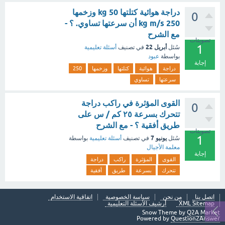
دراجة هوائية كتلتها 50 kg وزخمها
0
250 kg m/s أن سرعتها تساوي. ؟ -
مع الشرح
تصويتات
1
أبريل 22
سُئل
في تصنيف
أسئلة تعليمية
بواسطة
عبود
إجابة
دراجة
هوائية
كتلتها
وزخمها
250
سرعتها
تساوي
القوى المؤثرة في راكب دراجة
0
تتحرك بسرعة ٢٥ كم / س على
طريق أفقية ؟ - مع الشرح
تصويتات
1
يونيو 7
سُئل
في تصنيف
أسئلة تعليمية
بواسطة
معلمة الأجيال
إجابة
القوى
المؤثرة
راكب
دراجة
تتحرك
بسرعة
طريق
أفقية
اتصل بنا
من نحن
سياسة الخصوصية
اتفاقية الاستخدام
XML Sitemap
أرشيف الأسئلة التعليمية
Snow Theme by
Q2A Market
Powered by
Question2Answer