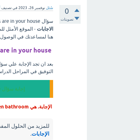
سُئل
نوفمبر 26، 2023
في تصنيف
أ
0
تصويتات
سؤال which of the following rooms are in your house، مرحبًا بكم في
الاجابات
- الموقع الأمثل لل
هنا لمساعدتك في الوصول إل
are in your house
التوفيق في المراحل الدراس
إجابة سؤال which of the following rooms are in your house
الإجابة. هي bedroom kitchen bathroom
للمزيد من الحلول المفص
الإجابات
.