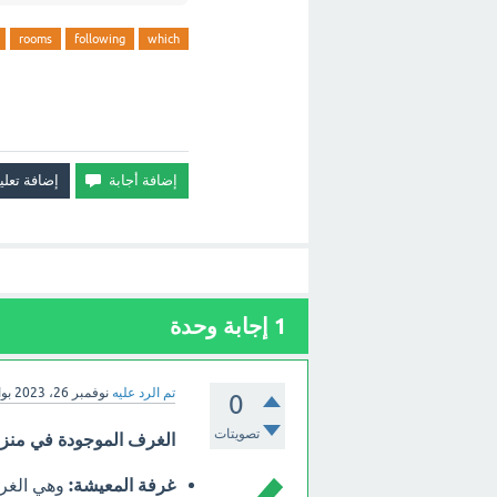
rooms
following
which
1
إجابة وحدة
تم الرد عليه
نوفمبر 26، 2023
بو
0
تصويتات
الغرف الموجودة في منز
غرفة المعيشة:
وهي الغرف