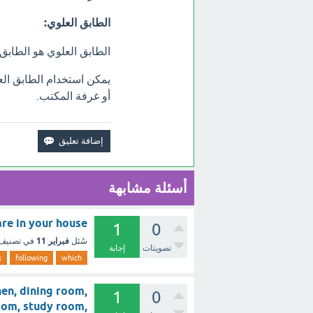
الطابق العلوي:
الطابق العلوي هو الطابق
يمكن استخدام الطابق ال
أو غرفة المكتب.
أسئلة مشابهة
ms are in your house
1
0
فبراير 11
سُئل
في تصنيف
تصويتات
إجابة
s
following
which
en, dining room,
1
0
room, study room,