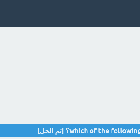
which of the fo؟ [تم الحل]