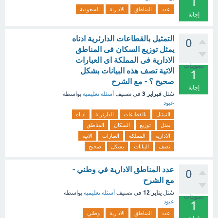
1
عدد
المناطق
الادارية
السعودية
إجابة
التمثيل بالقطاعات الدارئرية ادناه
0
يمثل توزيع السكان فى المناطق
الادارية فى المملكة اى العبارات
تصويتات
الاتية تصف هذه البيانات بشكل
1
صحيح ؟ - مع الشرح
إجابة
فبراير 3
سُئل
في تصنيف
أسئلة تعليمية
بواسطة
عبود
التمثيل
بالقطاعات
الدارئرية
ادناه
يمثل
توزيع
السكان
المناطق
الادارية
المملكة
العبارات
الاتية
تصف
البيانات
بشكل
صحيح
عدد المناطق الادارية في وطني -
0
مع الشرح
يناير 12
سُئل
في تصنيف
أسئلة تعليمية
بواسطة
تصويتات
عبود
1
عدد
المناطق
الادارية
وطني