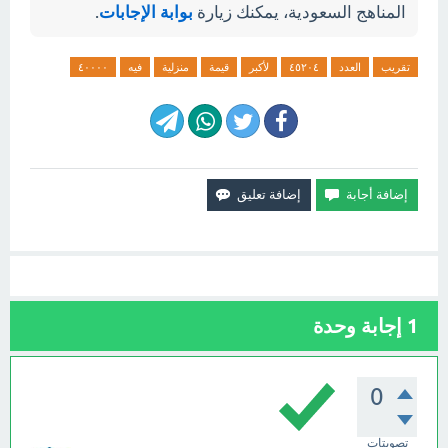
المناهج السعودية، يمكنك زيارة
بوابة الإجابات
.
تقريب
العدد
٤٥٢٠٤
لأكبر
قيمة
منزلية
فيه
٤٠٠٠٠
1
إجابة وحدة
0
تصويتات