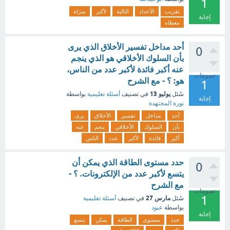
1
تقريب
الأعداد
التالية
لأكبر
منزلة
إجابة
معطاه
أحد مداخل تفسير الأخلاق الذي يرى
0
بأن السلوك الأخلاقي هو الذي ينجم
عنه أكبر فائدة لأكبر عدد من الناس،
تصويتات
هو: ؟ - مع الشرح
1
يوليو 13
سُئل
في تصنيف
أسئلة تعليمية
بواسطة
إجابة
نورة المجتهدة
أحد
مداخل
تفسير
الأخلاق
يرى
بأن
السلوك
الأخلاقي
ينجم
عنه
أكبر
فائدة
لأكبر
عدد
الناس
حدد مستوى الطاقة الذي يمكن أن
0
يتسع لأكبر عدد من الإلكترونات. ؟ -
مع الشرح
تصويتات
1
مارس 27
سُئل
في تصنيف
أسئلة تعليمية
بواسطة
عبود
إجابة
حدد
مستوى
الطاقة
يمكن
يتسع