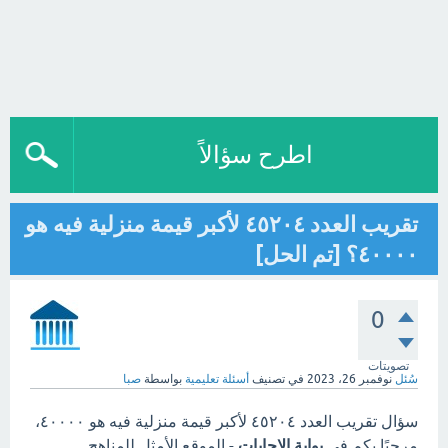
اطرح سؤالاً
تقريب العدد ٤٥٢٠٤ لأكبر قيمة منزلية فيه هو
٤٠٠٠٠؟ [تم الحل]
0
تصويتات
سُئل
نوفمبر 26، 2023
في تصنيف
أسئلة تعليمية
بواسطة
صبا
سؤال تقريب العدد ٤٥٢٠٤ لأكبر قيمة منزلية فيه هو ٤٠٠٠٠،
مرحبًا بكم في
بوابة الاجابات
- الموقع الأمثل للمناهج