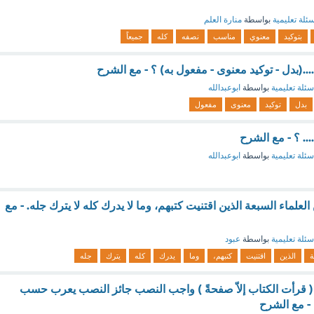
ئلة تعليمية
بواسطة
منارة العلم
بتوكيد
معنوي
مناسب
نصفه
كله
جميعاً
...(بدل - توکید معنوی - مفعول به) ؟ - مع الشرح
سئلة تعليمية
بواسطة
ابوعبدالله
بدل
توکید
معنوی
مفعول
... ؟ - مع الشرح
سئلة تعليمية
بواسطة
ابوعبدالله
 العلماء السبعة الذين اقتنيت كتبهم، وما لا يدرك كله لا يترك جله. - مع
سئلة تعليمية
بواسطة
عبود
ة
الذين
اقتنيت
كتبهم،
وما
يدرك
كله
يترك
جله
( قرأت الكتاب إلاّ صفحةً ) واجب النصب جائز النصب يعرب حسب
- مع الشرح