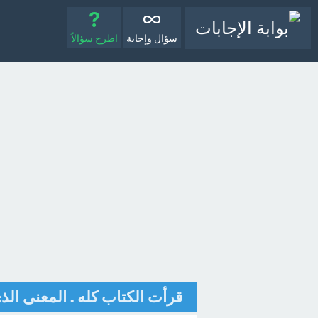
سؤال وإجابة
اطرح سؤالاً
قرأت الكتاب كله . المعنى الذ