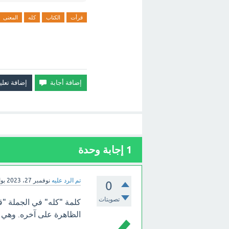
قرأت
الكتاب
كله
المعنى
1
إجابة وحدة
تم الرد عليه
نوفمبر 27، 2023
بو
0
تصويتات
كلمة "كله" في الجملة "
الظاهرة على آخره. وهي ت