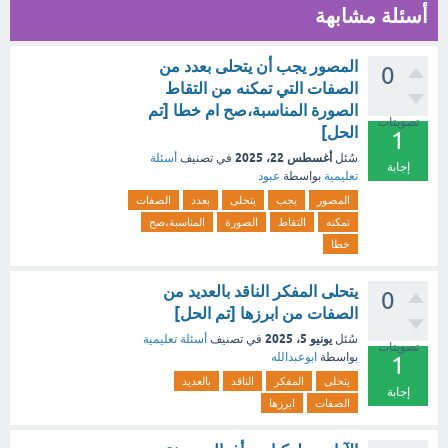
أسئلة مشابهة
المصور يجب أن يتحلى بعدد من
0
الصفات التي تمكنه من التقاط
الصورة المناسبة،صح ام خطا [تم
تصويتات
الحل]
1
أغسطس 22، 2025
سُئل
في تصنيف
أسئلة
إجابة
تعليمية
بواسطة
عبود
المصور
يجب
يتحلى
بعدد
الصفات
تمكنه
التقاط
الصورة
المناسبة،صح
خطا
يتحلى المفكر الناقد بالعديد من
0
الصفات من ابرزها [تم الحل]
يونيو 5، 2025
سُئل
في تصنيف
أسئلة تعليمية
تصويتات
بواسطة
ابوعبدالله
1
يتحلى
المفكر
الناقد
بالعديد
إجابة
الصفات
ابرزها