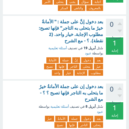
اجابة
سؤال
يجب
يتحلى
الآمر
بالمعروف
والناهي
المنكر
بعد دخول إنَّ على جملة : " الأمانةُ
0
خيرُ ما يتحلى به التاجر" فإنها تصبح:
مطلوب الإجابة. خيار واحد. (2
تصويتات
نقطة). ؟ - مع الشرح
1
أبريل 19
سُئل
في تصنيف
أسئلة تعليمية
إجابة
بواسطة
عبود
بعد
دخول
إنَّ
جملة
الأمانةُ
خيرُ
يتحلى
التاجر
فإنها
تصبح
مطلوب
الإجابة
خيار
واحد
بعد دخول إن على جملة الأمانةُ خيرُ
0
ما يتحلى به التاجر فإنها تصبح ؟ ؟ -
مع الشرح
تصويتات
1
أبريل 8
سُئل
في تصنيف
أسئلة تعليمية
بواسطة
عبود
إجابة
بعد
دخول
جملة
الأمانةُ
خيرُ
يتحلى
التاجر
فإنها
تصبح