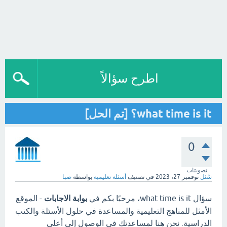
اطرح سؤالاً
what time is it؟ [تم الحل]
0
تصويتات
سُئل
نوفمبر 27، 2023
في تصنيف
أسئلة تعليمية
بواسطة
صبا
سؤال what time is it، مرحبًا بكم في
بوابة الاجابات
- الموقع
الأمثل للمناهج التعليمية والمساعدة في حلول الأسئلة والكتب
الدراسية. نحن هنا لمساعدتك في الوصول إلى أعلى