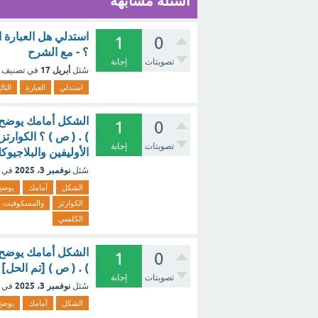
أسئلة مشابهة
استدلي هل العبارة 
1
0
؟ - مع الشرح
تصويتات
إجابة
أبريل 17
سُئل
في تصنيف
استدلي
العبارة
التال
الشكل أمامك يوضح ن
1
0
) . ( ص ) ؟ الكوارت
تصويتات
إجابة
الأوليفين والبلاجيوك
نوفمبر 3، 2025
سُئل
في 
الشكل
أمامك
يوضح
الكوارتز
والمسكوفيت
الكلسي
الشكل أمامك يوضح ن
1
0
) . ( ص ) [تم الحل]
تصويتات
إجابة
نوفمبر 3، 2025
سُئل
في 
الشكل
أمامك
يوضح