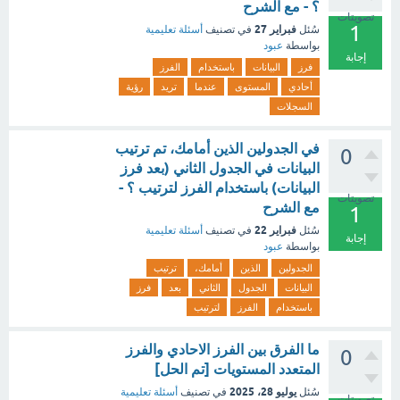
؟ - مع الشرح
تصويتات
1
فبراير 27
سُئل
في تصنيف
أسئلة تعليمية
بواسطة
عبود
إجابة
فرز
البيانات
باستخدام
الفرز
أحادي
المستوى
عندما
تريد
رؤية
السجلات
في الجدولين الذين أمامك، تم ترتيب
0
البيانات في الجدول الثاني (بعد فرز
البيانات) باستخدام الفرز لترتيب ؟ -
تصويتات
مع الشرح
1
فبراير 22
سُئل
في تصنيف
أسئلة تعليمية
إجابة
بواسطة
عبود
الجدولين
الذين
أمامك،
ترتيب
البيانات
الجدول
الثاني
بعد
فرز
باستخدام
الفرز
لترتيب
ما الفرق بين الفرز الاحادي والفرز
0
المتعدد المستويات [تم الحل]
يوليو 28، 2025
سُئل
في تصنيف
أسئلة تعليمية
تصويتات