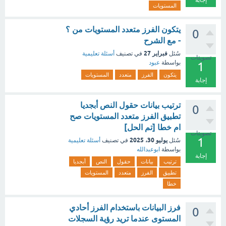
إجابة
المستويات
يتكون الفرز متعدد المستويات من ؟
0
- مع الشرح
فبراير 27
سُئل
في تصنيف
أسئلة تعليمية
تصويتات
بواسطة
عبود
1
يتكون
الفرز
متعدد
المستويات
إجابة
ترتيب بيانات حقول النص أبجديا
0
تطبيق الفرز متعدد المستويات صح
ام خطا [تم الحل]
تصويتات
1
يوليو 30، 2025
سُئل
في تصنيف
أسئلة تعليمية
بواسطة
ابوعبدالله
إجابة
ترتيب
بيانات
حقول
النص
أبجديا
تطبيق
الفرز
متعدد
المستويات
خطا
فرز البيانات باستخدام الفرز أحادي
0
المستوى عندما تريد رؤية السجلات