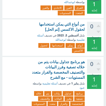
بواسطة
ابوعبدالله
1
الفرق
الفرز
الاحادي
والفرز
إجابة
المتعدد
المستويات
من أنواع التي يمكن استخدامها
0
لحقول الاكسس [تم الحل]
أغسطس 5، 2025
سُئل
في تصنيف
أسئلة
تصويتات
تعليمية
بواسطة
ابوعبدالله
1
أنواع
يمكن
استخدامها
لحقول
إجابة
الاكسس
هو برنامج جداول بيانات يتم من
0
خلاله تصفية وفرز البيانات
والتصنيف المخصصة والفراز متعدد
تصويتات
المستويات - مع الشرح
1
يناير 1
سُئل
في تصنيف
أسئلة تعليمية
بواسطة
إجابة
عبود
برنامج
جداول
بيانات
يتم
خلاله
تصفية
وفرز
البيانات
والتصنيف
المخصصة
والفراز
متعدد
المستويات