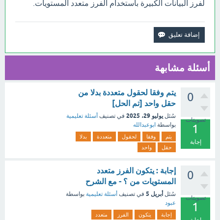
لفرز البيانات الكبيرة باستخدام الفرز متعدد المستويات.
أسئلة مشابهة
يتم وفقا لحقول متعددة بدلا من
0
حقل واحد [تم الحل]
يوليو 29، 2025
سُئل
في تصنيف
أسئلة تعليمية
تصويتات
بواسطة
ابوعبدالله
1
يتم
وفقا
لحقول
متعددة
بدلا
إجابة
حقل
واحد
إجابة : يتكون الفرز متعدد
0
المستويات من ؟ - مع الشرح
أبريل 5
سُئل
في تصنيف
أسئلة تعليمية
بواسطة
تصويتات
عبود
1
إجابة
يتكون
الفرز
متعدد