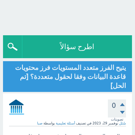
اطرح سؤالاً
يتيح الفرز متعدد المستويات فرز محتويات
قاعدة البيانات وفقا لحقول متعددة؟ [تم
الحل]
0
تصويتات
سُئل
نوفمبر 29، 2023
في تصنيف
أسئلة تعليمية
بواسطة
صبا