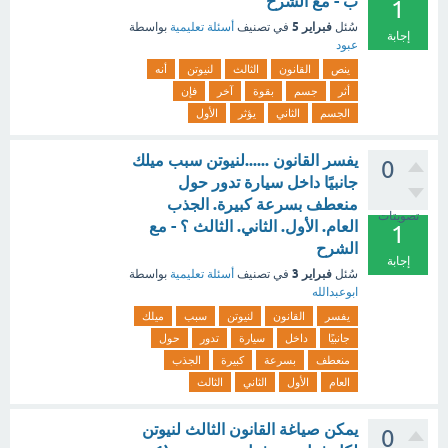
ب - مع الشرح
1
فبراير 5
سُئل
في تصنيف
أسئلة تعليمية
بواسطة
إجابة
عبود
ينص
القانون
الثالث
لنيوتن
أنه
أثر
جسم
بقوة
آخر
فإن
الجسم
الثاني
يؤثر
الأول
يفسر القانون ......لنيوتن سبب ميلك
0
جانبيًا داخل سيارة تدور حول
منعطف بسرعة كبيرة. الجذب
تصويتات
العام. الأول. الثاني. الثالث ؟ - مع
1
الشرح
إجابة
فبراير 3
سُئل
في تصنيف
أسئلة تعليمية
بواسطة
ابوعبدالله
يفسر
القانون
لنيوتن
سبب
ميلك
جانبيًا
داخل
سيارة
تدور
حول
منعطف
بسرعة
كبيرة
الجذب
العام
الأول
الثاني
الثالث
يمكن صياغة القانون الثالث لنيوتن
0