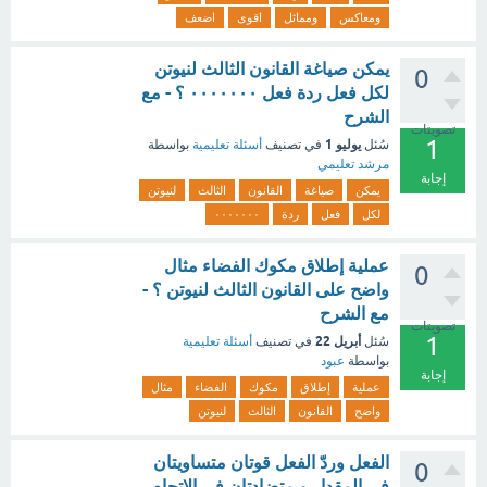
ومعاكس
ومماثل
اقوى
اضعف
يمكن صياغة القانون الثالث لنيوتن
0
لكل فعل ردة فعل ٠٠٠٠٠٠٠ ؟ - مع
الشرح
تصويتات
1
يوليو 1
سُئل
في تصنيف
أسئلة تعليمية
بواسطة
مرشد تعليمي
إجابة
يمكن
صياغة
القانون
الثالث
لنيوتن
لكل
فعل
ردة
٠٠٠٠٠٠٠
عملية إطلاق مكوك الفضاء مثال
0
واضح على القانون الثالث لنيوتن ؟ -
مع الشرح
تصويتات
1
أبريل 22
سُئل
في تصنيف
أسئلة تعليمية
بواسطة
عبود
إجابة
عملية
إطلاق
مكوك
الفضاء
مثال
واضح
القانون
الثالث
لنيوتن
الفعل وردّ الفعل قوتان متساويتان
0
في المقدار و متضادتان في الاتجاه.