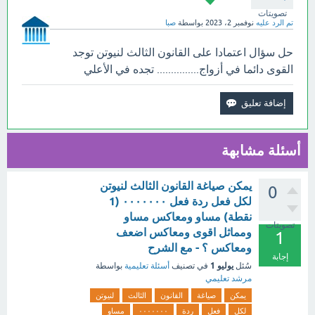
تصويتات
تم الرد عليه
نوفمبر 2، 2023
بواسطة
صبا
حل سؤال اعتمادا على القانون الثالث لنيوتن توجد
القوى دائما في أزواج............... تجده في الأعلي
أسئلة مشابهة
يمكن صياغة القانون الثالث لنيوتن
0
لكل فعل ردة فعل ٠٠٠٠٠٠٠ (1
نقطة) مساو ومعاكس مساو
تصويتات
ومماثل اقوى ومعاكس اضعف
1
ومعاكس ؟ - مع الشرح
إجابة
يوليو 1
سُئل
في تصنيف
أسئلة تعليمية
بواسطة
مرشد تعليمي
يمكن
صياغة
القانون
الثالث
لنيوتن
لكل
فعل
ردة
٠٠٠٠٠٠٠
مساو