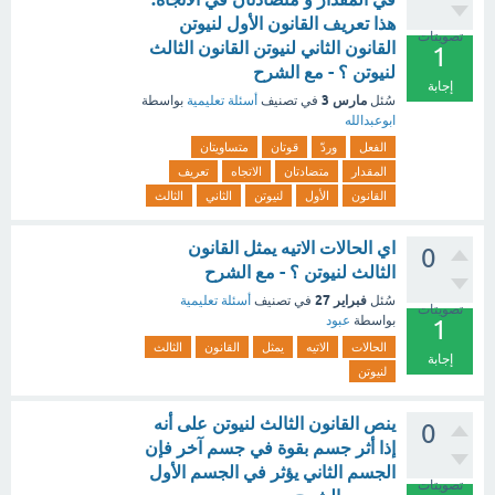
هذا تعريف القانون الأول لنيوتن
تصويتات
القانون الثاني لنيوتن القانون الثالث
1
لنيوتن ؟ - مع الشرح
إجابة
مارس 3
سُئل
في تصنيف
أسئلة تعليمية
بواسطة
ابوعبدالله
الفعل
وردّ
قوتان
متساويتان
المقدار
متضادتان
الاتجاه
تعريف
القانون
الأول
لنيوتن
الثاني
الثالث
اي الحالات الاتيه يمثل القانون
0
الثالث لنيوتن ؟ - مع الشرح
فبراير 27
سُئل
في تصنيف
أسئلة تعليمية
تصويتات
بواسطة
عبود
1
الحالات
الاتيه
يمثل
القانون
الثالث
إجابة
لنيوتن
ينص القانون الثالث لنيوتن على أنه
0
إذا أثر جسم بقوة في جسم آخر فإن
الجسم الثاني يؤثر في الجسم الأول
تصويتات