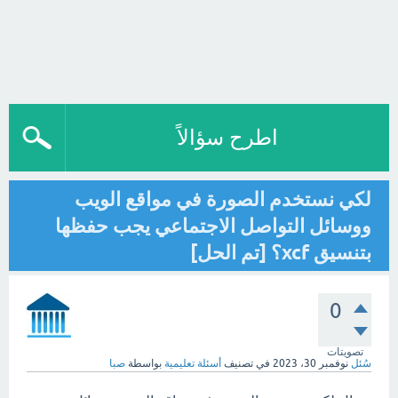
اطرح سؤالاً
لكي نستخدم الصورة في مواقع الويب
ووسائل التواصل الاجتماعي يجب حفظها
بتنسيق xcf؟ [تم الحل]
0
تصويتات
سُئل
نوفمبر 30، 2023
في تصنيف
أسئلة تعليمية
بواسطة
صبا