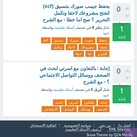
يحفظ جيمب صورك بتنسيق (xcf)
0
لتفتح مشروعك لاحقا وتكمل
التحرير ؟ صح اما خطا - مع الشرح
تصويتات
1
يناير 6
سُئل
في تصنيف
أسئلة تعليمية
بواسطة
عبود
إجابة
يحفظ
جيمب
صورك
بتنسيق
xcf
لتفتح
مشروعك
لاحقا
وتكمل
التحرير
اما
خطا
إجابة : بالتعاون مع اسرتي ابحث في
0
الصحف ووسائل التواصل الاجتماعي
؟ - مع الشرح
تصويتات
1
أبريل 5
سُئل
في تصنيف
أسئلة تعليمية
بواسطة
عبود
إجابة
إجابة
بالتعاون
اسرتي
ابحث
الصحف
ووسائل
التواصل
الاجتماعي
اتصل بنا
من نحن
سياسة الخصوصية
اتفاقية الاستخدام
XML Sitemap
أرشيف الأسئلة التعليمية
Snow Theme by
Q2A Market