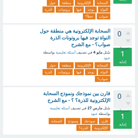
السحابة
الإلكترونية
منطقة
حول
النواة
توجد
فيها
بروتونات
الذرة
صواب
خطأ؟
السحابة الإلكترونية هي منطقة حول
0
النواة توجد فيها بروتونات الذرة
صواب؟ - مع الشرح
تصويتات
1
مايو 4
سُئل
في تصنيف
أسئلة تعليمية
بواسطة
عبود
إجابة
السحابة
الإلكترونية
منطقة
حول
النواة
توجد
فيها
بروتونات
الذرة
صواب؟
قارن بين نموذجك ونموذج السحابة
0
الإلكترونية للذرة؟ ؟ - مع الشرح
مارس 27
سُئل
في تصنيف
أسئلة تعليمية
تصويتات
بواسطة
عبود
1
قارن
نموذجك
ونموذج
السحابة
إجابة
الإلكترونية
للذرة؟