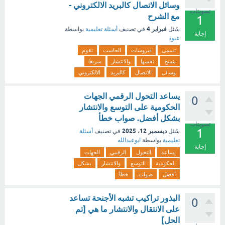
وسائل الاتصال كالبريد الالكتروني -
تصويتات
مع الشرح
1
فبراير 4
سُئل
في تصنيف
أسئلة تعليمية
بواسطة
إجابة
عبود
تسمى
فيروسات
الحاسب
تقوم
بنسخ
نفسها
والانتشار
سريعا
وسائل
الاتصال
كالبريد
الالكتروني
يساعد التحول الرقمي الجهات
0
الحكومية على التوسع والانتشار
بشكل أفضل. صواب خطأ
تصويتات
1
ديسمبر 12، 2025
سُئل
في تصنيف
أسئلة
تعليمية
بواسطة
ابوعبدالله
إجابة
يساعد
التحول
الرقمي
الجهات
الحكومية
التوسع
والانتشار
بشكل
أفضل
صواب
خطأ
‏البذور تراكيب تشبه الأجنحة تساعد
0
على الانتقال والانتشار ما هي [تم
الحل]