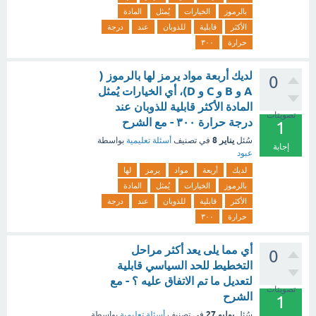
بالرموز
الخيارات
يُمثل
المادة
الأكثر
قابلية
للذوبان
عند
درجة
حرارة
٣٠٠
لديك أربعة مواد يرمز لها بالرموز (
0
A و B و C و D)، أي الخيارات يُمثل
المادة الأكثر قابلية للذوبان عند
تصويتات
درجة حرارة ٣٠٠ - مع الشرح
1
يناير 8
سُئل
في تصنيف
أسئلة تعليمية
بواسطة
إجابة
عبود
لديك
أربعة
مواد
يرمز
لها
بالرموز
الخيارات
يُمثل
المادة
الأكثر
قابلية
للذوبان
عند
درجة
حرارة
٣٠٠
أي مما يلى يعد أكثر مراحل
0
التخطيط للحد السياسي قابلية
لتعديل ما تم الاتفاق عليه ؟ - مع
تصويتات
الشرح
1
يوليو 27
سُئل
في تصنيف
أسئلة تعليمية
بواسطة