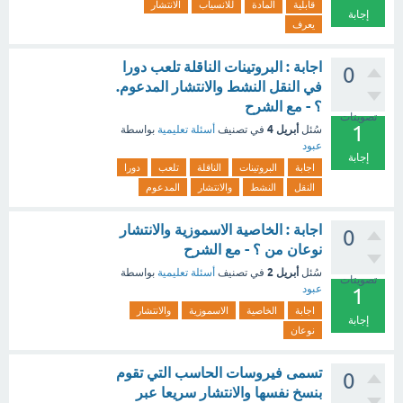
قابلية
المادة
للانسياب
الانتشار
إجابة
يعرف
اجابة : البروتينات الناقلة تلعب دورا
0
في النقل النشط والانتشار المدعوم.
؟ - مع الشرح
تصويتات
1
أبريل 4
سُئل
في تصنيف
أسئلة تعليمية
بواسطة
عبود
إجابة
اجابة
البروتينات
الناقلة
تلعب
دورا
النقل
النشط
والانتشار
المدعوم
اجابة : الخاصية الاسموزية والانتشار
0
نوعان من ؟ - مع الشرح
أبريل 2
سُئل
في تصنيف
أسئلة تعليمية
بواسطة
تصويتات
عبود
1
اجابة
الخاصية
الاسموزية
والانتشار
إجابة
نوعان
تسمى فيروسات الحاسب التي تقوم
0
بنسخ نفسها والانتشار سريعا عبر