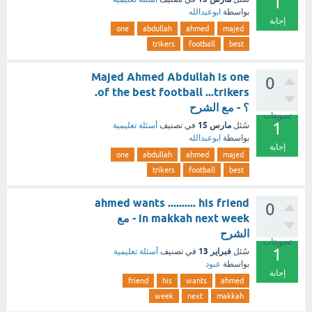
1
بواسطة
ابوعبدالله
إجابة
one
abdullah
ahmed
majed
trikers
football
best
Majed Ahmed Abdullah is one
0
of the best football ...trikers.
؟ - مع الشرح
تصويتات
1
مارس 15
سُئل
في تصنيف
أسئلة تعليمية
بواسطة
ابوعبدالله
إجابة
one
abdullah
ahmed
majed
trikers
football
best
ahmed wants .......... his friend
0
in makkah next week - مع
الشرح
تصويتات
1
فبراير 13
سُئل
في تصنيف
أسئلة تعليمية
بواسطة
عبود
إجابة
friend
his
wants
ahmed
week
next
makkah