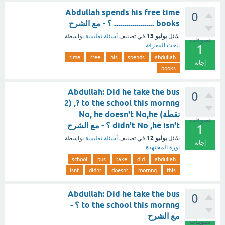
Abdullah spends his free time
0
.................... books ؟ - مع الشرح
يوليو 13
سُئل
في تصنيف
أسئلة تعليمية
بواسطة
تصويتات
باحث المعرفة
1
time
free
his
spends
abdullah
إجابة
books
Abdullah: Did he take the bus
0
to the school this mornng ?, (2
نقطة) No, he doesn't No,he
تصويتات
didn't No ,he isn't ؟ - مع الشرح
1
يوليو 12
سُئل
في تصنيف
أسئلة تعليمية
بواسطة
إجابة
نورة المجتهدة
school
bus
take
did
abdullah
isnt
didnt
doesnt
mornng
this
Abdullah: Did he take the bus
0
to the school this mornng ؟ -
مع الشرح
تصويتات