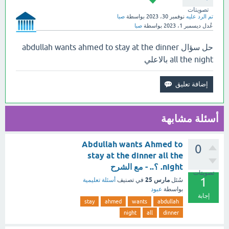
تصويتات
تم الرد عليه
نوفمبر 30، 2023
بواسطة
صبا
عُدل
ديسمبر 1، 2023
بواسطة
صبا
حل سؤال abdullah wants ahmed to stay at the dinner
all the night بالاعلي
أسئلة مشابهة
Abdullah wants Ahmed to
0
stay at the dinner all the
night. ؟.. - مع الشرح
تصويتات
1
مارس 25
سُئل
في تصنيف
أسئلة تعليمية
بواسطة
عبود
إجابة
stay
ahmed
wants
abdullah
night
all
dinner