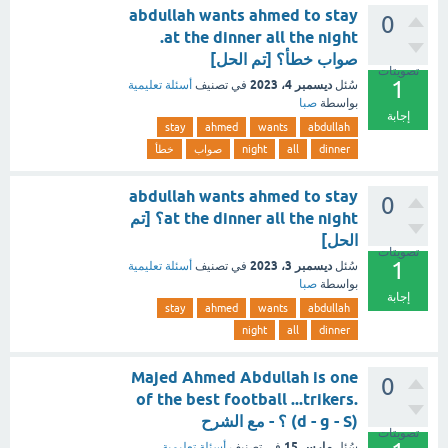
abdullah wants ahmed to stay
0
at the dinner all the night.
صواب خطأ؟ [تم الحل]
تصويتات
1
ديسمبر 4، 2023
سُئل
في تصنيف
أسئلة تعليمية
بواسطة
صبا
إجابة
stay
ahmed
wants
abdullah
dinner
all
night
صواب
خطأ
abdullah wants ahmed to stay
0
at the dinner all the night؟ [تم
الحل]
تصويتات
1
ديسمبر 3، 2023
سُئل
في تصنيف
أسئلة تعليمية
بواسطة
صبا
إجابة
stay
ahmed
wants
abdullah
night
all
dinner
Majed Ahmed Abdullah is one
0
of the best football ...trikers.
(d - g - S) ؟ - مع الشرح
تصويتات
مارس 15
سُئل
في تصنيف
أسئلة تعليمية