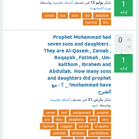
1
يوليو 12
سُئل
في تصنيف
أسئلة تعليمية
بواسطة
نورة المجتهدة
إجابة
school
bus
take
did
abdullah
mornng
this
Prophet Mohammad had
0
seven sons and daughters .
They are Al-Qasem , Zainab ,
تصويتات
Roqayah , Fatimah , Um-
1
kalthom , Ibrahem and
إجابة
Abdullah. How many sons
and daughters did prophet
mohammad have? _ ؟ - مع
الشرح
مارس 21
سُئل
في تصنيف
أسئلة تعليمية
بواسطة
عبود
seven
had
mohammad
prophet
are
they
daughters
and
sons
fatimah
roqayah
zainab
al-qasem
abdullah
ibrahem
um-kalthom