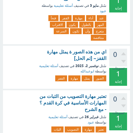
1
مايو 3
سُئل
في تصنيف
أسئلة تعليمية
بواسطة
إجابة
عبود
عند
أداء
مهارة
القفز
فتحاً
المهر
بالطول
يكون
الاقتراب
متعرج
وأن
تكون
السرعة
متناقصة
اي من هذه الصور ة يمثل مهارة
0
القفز~ [تم الحل]
نوفمبر 2، 2025
سُئل
في تصنيف
أسئلة تعليمية
تصويتات
بواسطة
ابوعبدالله
1
الصور
يمثل
مهارة
القفز
إجابة
تعتبر مهارة التصويب من الثبات من
0
المهارات الأساسية في كرة القدم ؟
- مع الشرح
تصويتات
1
فبراير 26
سُئل
في تصنيف
أسئلة تعليمية
بواسطة
عبود
إجابة
تعتبر
مهارة
التصويب
الثبات