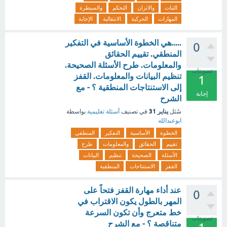
الثبات
والاتزان
التحكم
والسيطرة
المهارات
الحركية
الانتقالية
الإجابة
.....هي الخطوة الأساسية في التفكير
0
المنطقي. تقييم الحقائق
والمعلومات. طرح الأسئلة الصحيحة.
تصويتات
تنظيم البيانات والمعلومات. القفز
1
إلى الاستنتاجات المنطقية ؟ - مع
إجابة
الشرح
يناير 31
سُئل
في تصنيف
أسئلة تعليمية
بواسطة
ابوعبدالله
الخطوة
الأساسية
التفكير
المنطقي
تقييم
الحقائق
والمعلومات
طرح
الأسئلة
الصحيحة
تنظيم
البيانات
القفز
الاستنتاجات
المنطقية
عند أداء مهارة القفز فتحاً على
0
المهر بالطول يكون الاقتراب في
خط متعرج وأن تكون السرعة
تصويتات
متناقصة ؟ - مع الشرح