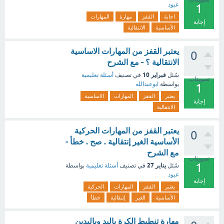
عبود
1
اجابة
القفز
مهارة
المهارات
إجابة
الأساسية
الانتقالية
يعتبر القفز من المهارات الاساسية
0
الانتقالية ؟ - مع الشرح
فبراير 10
سُئل
في تصنيف
أسئلة تعليمية
تصويتات
بواسطة
ابوعبدالله
1
يعتبر
القفز
المهارات
الاساسية
إجابة
الانتقالية
يعتبر القفز من المهارات الحركية
0
الأساسية الغير إنتقالية . صح . خطأ -
مع الشرح
تصويتات
1
يناير 27
سُئل
في تصنيف
أسئلة تعليمية
بواسطة
عبود
إجابة
يعتبر
القفز
المهارات
الحركية
الأساسية
الغير
إنتقالية
خطأ
مهارة تنطيط الكرة باليد وباليدين