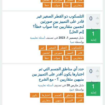
قادر
التمييز
صورتين
لنجمين
متقاربين
جداً
صواب
خطأ
التلسكوب ذو القطر الصغير غير
0
قادر على التمييز بين صورتين
لنجمين متقاربين جداً صواب خطأ؟
تصويتات
[تم الحل]
1
ديسمبر 1، 2023
سُئل
في تصنيف
أسئلة تعليمية
إجابة
بواسطة
صبا
التلسكوب
القطر
الصغير
غير
قادر
التمييز
صورتين
لنجمين
متقاربين
جداً
صواب
خطأ
حدد أي مناطق الجسم التي تم
0
اختبارها يكون أقدر على التمييز بين
منبهين متقاربين ؟ - مع الشرح
تصويتات
1
مارس 28
سُئل
في تصنيف
أسئلة تعليمية
بواسطة
عبود
إجابة
حدد
مناطق
الجسم
اختبارها
يكون
أقدر
التمييز
منبهين
متقاربين