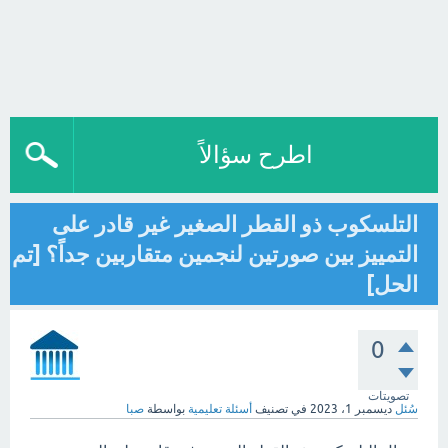
اطرح سؤالاً
التلسكوب ذو القطر الصغير غير قادر على
التمييز بين صورتين لنجمين متقاربين جداً؟ [تم
الحل]
0
تصويتات
سُئل
ديسمبر 1، 2023
في تصنيف
أسئلة تعليمية
بواسطة
صبا