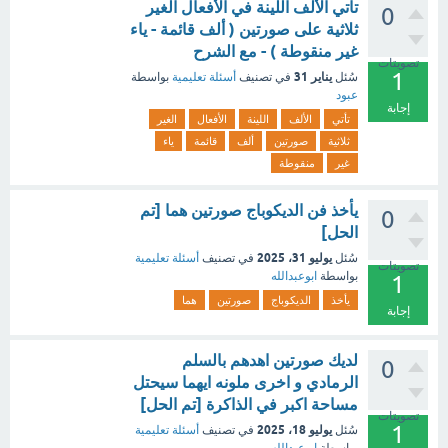
تأتي الألف اللينة في الأفعال الغير
0
ثلاثية على صورتين ( ألف قائمة - ياء
غير منقوطة ) - مع الشرح
تصويتات
1
يناير 31
سُئل
في تصنيف
أسئلة تعليمية
بواسطة
عبود
إجابة
تأتي
الألف
اللينة
الأفعال
الغير
ثلاثية
صورتين
ألف
قائمة
ياء
غير
منقوطة
يأخذ فن الديكوباج صورتين هما [تم
0
الحل]
يوليو 31، 2025
سُئل
في تصنيف
أسئلة تعليمية
تصويتات
بواسطة
ابوعبدالله
1
يأخذ
الديكوباج
صورتين
هما
إجابة
لديك صورتين اهدهم بالسلم
0
الرمادي و اخرى ملونه ايهما سيحتل
مساحة اكبر في الذاكرة [تم الحل]
تصويتات
1
يوليو 18، 2025
سُئل
في تصنيف
أسئلة تعليمية