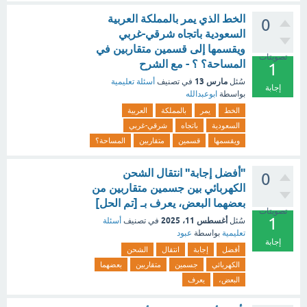
الخط الذي يمر بالمملكة العربية
0
السعودية باتجاه شرقي-غربي
ويقسمها إلى قسمين متقاربين في
تصويتات
المساحة؟ ؟ - مع الشرح
1
مارس 13
سُئل
في تصنيف
أسئلة تعليمية
إجابة
بواسطة
ابوعبدالله
الخط
يمر
بالمملكة
العربية
السعودية
باتجاه
شرقي-غربي
ويقسمها
قسمين
متقاربين
المساحة؟
"أفضل إجابة" انتقال الشحن
0
الكهربائي بين جسمين متقاربين من
بعضهما البعض، يعرف بـ [تم الحل]
تصويتات
1
أغسطس 11، 2025
سُئل
في تصنيف
أسئلة
تعليمية
بواسطة
عبود
إجابة
أفضل
إجابة
انتقال
الشحن
الكهربائي
جسمين
متقاربين
بعضهما
البعض،
يعرف