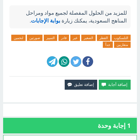
للمزيد من الحلول المفصلة لجميع مواد ومراحل
المناهج السعودية، يمكنك زيارة
بوابة الإجابات
.
التلسكوب
القطر
الصغير
غير
قادر
التمييز
صورتين
لنجمين
متقاربين
جداً
1
إجابة وحدة