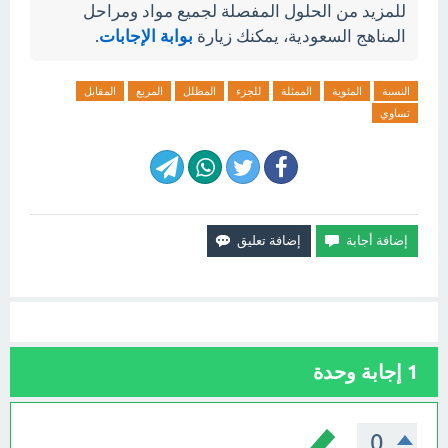
للمزيد من الحلول المفصلة لجميع مواد ومراحل
المناهج السعودية، يمكنك زيارة
بوابة الإجابات
.
النسبة
المئوية
الممثلة
للجزء
المظلل
المربع
المقابل
تساوي
1
إجابة وحدة
0