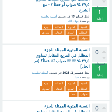
٣٧,٥ % صواب أو خطأ ؟ - مع
تصويتات
الشرح
1
فبراير 15
سُئل
في تصنيف
أسئلة تعليمية
إجابة
بواسطة
ابوعبدالله
النسبة
المئوية
الممثلة
للجزء
المظلل
المربع
المقابل
تساوي
صواب
خطأ
النسبة المئوية الممثلة للجزء
0
المظلل في المربع المقابل تساوي
٣٧,٥ % ￼ ￼ صواب ￼ خطأ؟ [تم
تصويتات
الحل]
1
ديسمبر 2، 2023
سُئل
في تصنيف
أسئلة تعليمية
إجابة
بواسطة
صبا
النسبة
المئوية
الممثلة
للجزء
المظلل
المربع
المقابل
تساوي
صواب
خطأ
النسبة المئوية الممثلة للجزء
0
المظلل في المربع المقابل تساوي