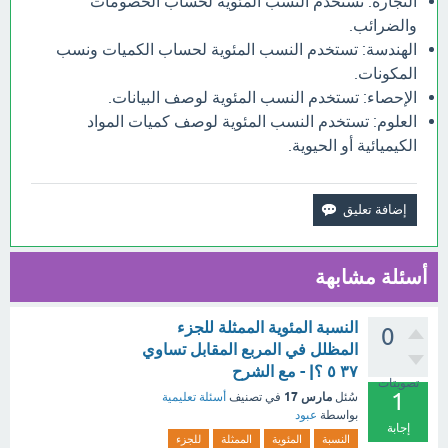
التجارة: تستخدم النسب المئوية لحساب الخصومات
والضرائب.
الهندسة: تستخدم النسب المئوية لحساب الكميات ونسب
المكونات.
الإحصاء: تستخدم النسب المئوية لوصف البيانات.
العلوم: تستخدم النسب المئوية لوصف كميات المواد
الكيميائية أو الحيوية.
أسئلة مشابهة
النسبة المئوية الممثلة للجزء
0
المظلل في المربع المقابل تساوي
٣٧ ٥ ؟| - مع الشرح
تصويتات
1
مارس 17
سُئل
في تصنيف
أسئلة تعليمية
بواسطة
عبود
إجابة
النسبة
المئوية
الممثلة
للجزء