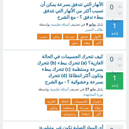
الأنهار التي تتدفق بسرعة يمكن أن
0
تسبب أكثر من الأنهار التي تتدفق
ببطء تدفق ؟ - مع الشرح
تصويتات
1
يوليو 9
سُئل
في تصنيف
أسئلة تعليمية
بواسطة
طالب التميز
إجابة
الأنهار
تتدفق
بسرعة
يمكن
تسبب
أكثر
ببطء
تدفق
كيف تتحرك الجسيمات في الحالة
0
الغازية؟ (a) تتحرك ببطء (b) تتحرك
بسرعة ومنتظمة (c) تتحرك ببطء
تصويتات
وتكون أكثر انتظامًا (d) تتحرك
1
بسرعة وعشوائية ؟ - مع الشرح
إجابة
مايو 27
سُئل
في تصنيف
أسئلة تعليمية
بواسطة
نورة المجتهدة
تتحرك
الجسيمات
الحالة
الغازية
ببطء
بسرعة
ومنتظمة
وتكون
أكثر
انتظامًا
وعشوائية
أي المواد الصلبة تكون غير متبلورة: