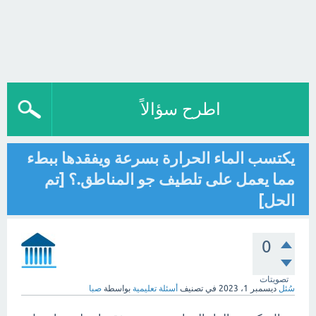
اطرح سؤالاً
يكتسب الماء الحرارة بسرعة ويفقدها ببطء
مما يعمل على تلطيف جو المناطق.؟ [تم
الحل]
0
تصويتات
سُئل
ديسمبر 1، 2023
في تصنيف
أسئلة تعليمية
بواسطة
صبا