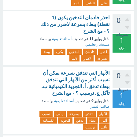
علي
تلطيف
الجو
احذر فادمان التدخين يكون (1
0
نقطة) ببطء بسرعة لاضرر من ذلك
؟ - مع الشرح
تصويتات
1
يوليو 11
سُئل
في تصنيف
أسئلة تعليمية
بواسطة
مستشار تعليمي
إجابة
احذر
فادمان
التدخين
يكون
ببطء
بسرعة
لاضرر
ذلك
الأنهار التي تتدفق بسرعة يمكن أن
0
تسبب أكثر من الأنهار التي تتدفق
ببطء تدفق، أ. التجوية الكيميائية ب.
تصويتات
تآكل ج. ترسيب ؟ - مع الشرح
1
يوليو 9
سُئل
في تصنيف
أسئلة تعليمية
بواسطة
إجابة
طالب التميز
الأنهار
تتدفق
بسرعة
يمكن
تسبب
أكثر
ببطء
تدفق
التجوية
الكيميائية
تآكل
ترسيب