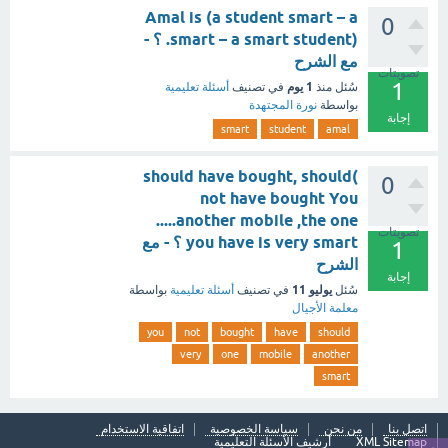
Amal is (a student smart – a
0
smart – a smart student). ؟ -
مع الشرح
تصويتات
1
1 يوم
سُئل
منذ
في تصنيف
أسئلة تعليمية
بواسطة
نورة المجتهدة
إجابة
smart
student
amal
)should have bought, should
0
not have bought You
.....another mobile ,the one
تصويتات
you have is very smart ؟ - مع
1
الشرح
إجابة
يوليو 11
سُئل
في تصنيف
أسئلة تعليمية
بواسطة
معلمة الأجيال
you
not
bought
have
should
very
one
mobile
another
smart
اتصل بنا
من نحن
سياسة الخصوصية
اتفاقية الاستخدام
XML Sitemap
أرشيف الأسئلة التعليمية