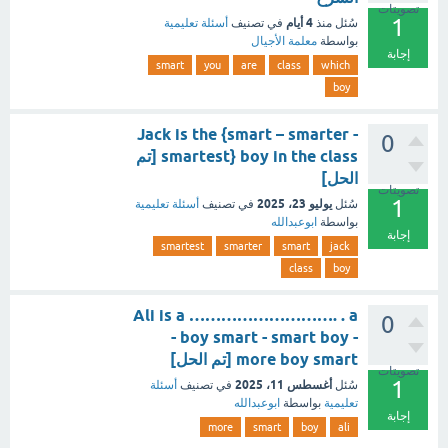
تصويتات
1
4 أيام
سُئل
منذ
في تصنيف
أسئلة تعليمية
بواسطة
معلمة الأجيال
إجابة
smart
you
are
class
which
boy
Jack is the {smart – smarter -
0
smartest} boy in the class [تم
الحل]
تصويتات
1
يوليو 23، 2025
سُئل
في تصنيف
أسئلة تعليمية
بواسطة
ابوعبدالله
إجابة
smartest
smarter
smart
jack
class
boy
Ali is a ………………………. . a
0
- boy smart - smart boy -
more boy smart [تم الحل]
تصويتات
1
أغسطس 11، 2025
سُئل
في تصنيف
أسئلة
تعليمية
بواسطة
ابوعبدالله
إجابة
more
smart
boy
ali