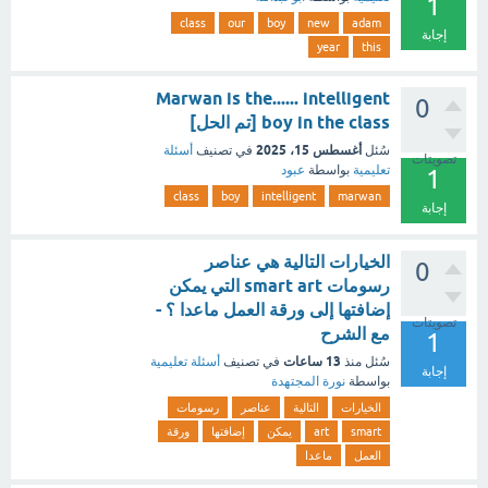
1
class
our
boy
new
adam
إجابة
year
this
Marwan is the...... intelligent
0
boy in the class [تم الحل]
أغسطس 15، 2025
سُئل
في تصنيف
أسئلة
تصويتات
تعليمية
بواسطة
عبود
1
class
boy
intelligent
marwan
إجابة
الخيارات التالية هي عناصر
0
رسومات smart art التي يمكن
إضافتها إلى ورقة العمل ماعدا ؟ -
تصويتات
مع الشرح
1
13 ساعات
سُئل
منذ
في تصنيف
أسئلة تعليمية
إجابة
بواسطة
نورة المجتهدة
الخيارات
التالية
عناصر
رسومات
smart
art
يمكن
إضافتها
ورقة
العمل
ماعدا