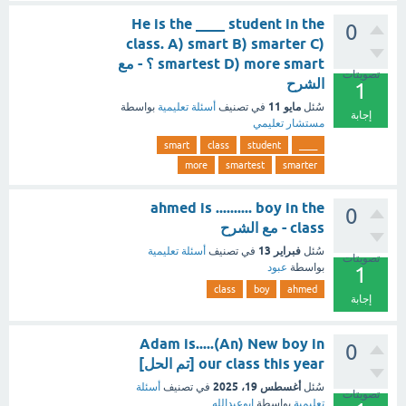
He is the ____ student in the
0
class. A) smart B) smarter C)
smartest D) more smart ؟ - مع
تصويتات
الشرح
1
مايو 11
سُئل
في تصنيف
أسئلة تعليمية
بواسطة
إجابة
مستشار تعليمي
smart
class
student
____
more
smartest
smarter
ahmed is .......... boy in the
0
class - مع الشرح
فبراير 13
سُئل
في تصنيف
أسئلة تعليمية
تصويتات
بواسطة
عبود
1
class
boy
ahmed
إجابة
Adam is.....(An) New boy in
0
our class this year [تم الحل]
أغسطس 19، 2025
سُئل
في تصنيف
أسئلة
تصويتات
تعليمية
بواسطة
ابوعبدالله