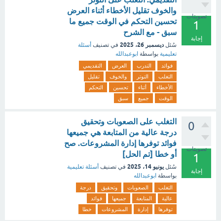
والخوف تقليل الأخطاء أثناء العرض
تصويتات
تحسين التحكم في الوقت جميع ما
1
سبق - مع الشرح
إجابة
ديسمبر 26، 2025
سُئل
في تصنيف
أسئلة
تعليمية
بواسطة
ابوعبدالله
فوائد
التدرب
العرض
التقديمي
التغلب
التوتر
والخوف
تقليل
الأخطاء
أثناء
تحسين
التحكم
الوقت
جميع
سبق
التغلب على الصعوبات وتحقيق
0
درجة عالية من المتابعة هي جميعها
فوائد توفرها إدارة المشروعات. صح
تصويتات
أو خطا [تم الحل]
1
يونيو 14، 2025
سُئل
في تصنيف
أسئلة تعليمية
إجابة
بواسطة
ابوعبدالله
التغلب
الصعوبات
وتحقيق
درجة
عالية
المتابعة
جميعها
فوائد
توفرها
إدارة
المشروعات
خطا