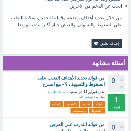
ابحث عن الدعم من الآخرين.
من خلال تحديد أهداف واضحة وقابلة للتحقيق، يمكننا التغلب
على الضغوط والتسويف والعيش حياة أكثر إنتاجية ورضا.
أسئلة مشابهة
من فوائد تحديد الأهداف التغلب على
0
الضغوط والتسويف ؟ - مع الشرح
فبراير 15
سُئل
في تصنيف
أسئلة تعليمية
تصويتات
بواسطة
ابوعبدالله
1
فوائد
تحديد
الأهداف
التغلب
إجابة
الضغوط
والتسويف
من فوائد التدرب على العرض
0
التقديمي: التغلب على التوتر