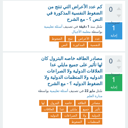
كم عدد الأعراض التي تنتج من
0
الضغوط النفسية المذكورة في
النص ؟ - مع الشرح
تصويتات
1
1 دقيقة
سُئل
منذ
في تصنيف
أسئلة تعليمية
بواسطة
معلمة الأجيال
إجابة
عدد
الأعراض
تنتج
الضغوط
النفسية
المذكورة
النص
مصادر الطاقه خاصه البترول كان
0
لها تأثير على جميع مايلي عدا
العلاقات الدولية ولا الصراعات
تصويتات
الدوليه ولا المنظمات الدولية ولا
1
الضغوط الدوليه ؟ - مع الشرح
إجابة
مايو 22
سُئل
في تصنيف
أسئلة تعليمية
بواسطة
منارة العلم
مصادر
الطاقه
خاصه
البترول
لها
تأثير
جميع
مايلي
عدا
العلاقات
الدولية
ولا
الصراعات
الدوليه
المنظمات
الضغوط