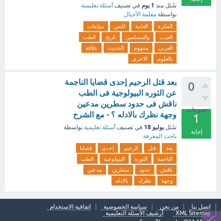
1 يوم
سُئل
منذ
في تصنيف
أسئلة تعليمية
بواسطة
معلمة الأجيال
الفكرة
العامة
للنص
مؤلفات
العرب
والمسلمين
تاريخ
الطب
العربي
مفهوم
الحديث
علاقة
بالعلوم
الاخرى
بعد قتل الرحيم إحدى قضايا الناجمة
0
عن الثوره البيولوجية فى الطب
ناقش فى حدود سطرين مدعين
تصويتات
وجهة نظرك بالادله ؟ - مع الشرح
1
يوليو 18
سُئل
في تصنيف
أسئلة تعليمية
بواسطة
إجابة
باحث المعرفة
بعد
قتل
الرحيم
إحدى
قضايا
الناجمة
الثوره
البيولوجية
الطب
ناقش
حدود
سطرين
مدعين
وجهة
نظرك
بالادله
اتصل بنا
من نحن
سياسة الخصوصية
اتفاقية الاستخدام
XML Sitemap
أرشيف الأسئلة التعليمية