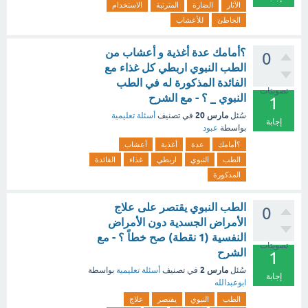
الآثار
الضارة
المترتبة
الاستخدام
الخاطئ
للأعشاب
؟أمامك عدة أغذية و أعشاب من
0
الطب النبوي اربطي كل غذاء مع
الفائدة المذكورة له في الطب
تصويتات
النبوي _ ؟ - مع الشرح
1
مارس 20
سُئل
في تصنيف
أسئلة تعليمية
إجابة
بواسطة
عبود
؟أمامك
عدة
أغذية
أعشاب
الطب
النبوي
اربطي
غذاء
الفائدة
المذكورة
الطب النبوي يقتصر على علاج
0
الأمراض الجسدية دون الأمراض
النفسية (1 نقطة) صح خطاً ؟ - مع
تصويتات
الشرح
1
مارس 2
سُئل
في تصنيف
أسئلة تعليمية
بواسطة
إجابة
ابوعبدالله
الطب
النبوي
يقتصر
علاج