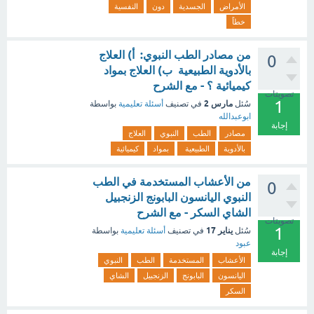
الأمراض
الجسدية
دون
النفسية
خطاً
من مصادر الطب النبوي: أ) العلاج
0
بالأدوية الطبيعية ب) العلاج بمواد
كيميائية ؟ - مع الشرح
تصويتات
1
مارس 2
سُئل
في تصنيف
أسئلة تعليمية
بواسطة
ابوعبدالله
إجابة
مصادر
الطب
النبوي
العلاج
بالأدوية
الطبيعية
بمواد
كيميائية
من الأعشاب المستخدمة في الطب
0
النبوي اليانسون البابونج الزنجبيل
الشاي السكر - مع الشرح
تصويتات
1
يناير 17
سُئل
في تصنيف
أسئلة تعليمية
بواسطة
عبود
إجابة
الأعشاب
المستخدمة
الطب
النبوي
اليانسون
البابونج
الزنجبيل
الشاي
السكر