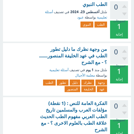
الطب النبوي
0
أغسطس 23، 2024
سُئل
في تصنيف
أسئلة
تعليمية
بواسطة
عبود
تصويتات
1
الطب
النبوي
إجابة
من وجهة نظرك ما دليل تطور
0
الطب في عهد الخليفة المنصور.......
؟ - مع الشرح
تصويتات
1
1 يوم
سُئل
منذ
في تصنيف
أسئلة تعليمية
بواسطة
معلمة الأجيال
إجابة
وجهة
نظرك
دليل
تطور
الطب
عهد
الخليفة
المنصور
الفكرة العامة للنص : (1 نقطة)
0
مؤلفات العرب والمسلمين تاريخ
الطب العربي مفهوم الطب الحديث
تصويتات
علاقة الطب بالعلوم الاخرى ؟ - مع
1
الشرح
إجابة