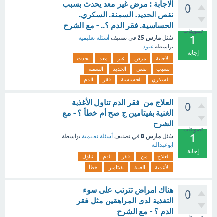
الاجابة : مرض غير معد يحدث بسبب
0
نقص الحديد. السمنة. السكري.
الحساسية. فقر الدم ؟.. - مع الشرح
تصويتات
1
مارس 25
سُئل
في تصنيف
أسئلة تعليمية
بواسطة
عبود
إجابة
الاجابة
مرض
غير
معد
يحدث
بسبب
نقص
الحديد
السمنة
السكري
الحساسية
فقر
الدم
العلاج من فقر الدم تناول الأغذية
0
الغنية بفيتامين ج صح أم خطأ ؟ - مع
الشرح
تصويتات
1
مارس 8
سُئل
في تصنيف
أسئلة تعليمية
بواسطة
ابوعبدالله
إجابة
العلاج
من
فقر
الدم
تناول
الأغذية
الغنية
بفيتامين
خطأ
هناك امراض تترتب على سوء
0
التغذية لدى المراهقين مثل فقر
الدم ؟ - مع الشرح