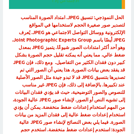
الاجتماعي إلا أ
الحل النموذجي: تنسيق JPEG. امتداد الصورة المناسب
لتصدير صور صغيرة الحجم لاستخدامها في المواقع
الإلكترونية ووسائل التواصل الاجتماعي هو JPEG. يُعرف
JPEG أيضًا باسم Joint Photographic Experts Group،
وهو أحد أكثر امتدادات الصور شيوعًا. يتميز JPEG بمعدل
ضغط عالي، مما يعني أنه يمكنه تقليل حجم الصورة بشكل
كبير دون فقدان الكثير من التفاصيل. ومع ذلك، فإن JPEG
قد يفقد بعض بيانات الصورة. هذا يعني أن الصور التي تم
تصديرها بتنسيق JPEG قد لا تبدو جيدة مثل الصور الأصلية
عند تكبيرها. بالإضافة إلى ذلك، فإن JPEG غير مناسب
للنصوص والصور التوضيحية، حيث قد يؤدي فقدان البيانات
إلى تشويه النص أو الصور. لإنشاء صور JPEG عالية الجودة،
من المهم استخدام إعدادات ضغط منخفضة. يمكن أن يؤدي
استخدام إعدادات ضغط عالية إلى فقدان المزيد من بيانات
الصورة. فيما يلي بعض النصائح لإنشاء صور JPEG عالية
الجودة: استخدم إعدادات ضغط منخفضة. استخدم حجم