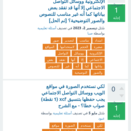
الإلكترونية ووسائل التواصل
تصويتات
الاجتماعي إلا أنها قد تفقد بعض
1
بياناتها كما أنه غير مناسب للنصوص
إجابة
والصور التوضيحية؟ [تم الحل]
ديسمبر 2، 2023
سُئل
في تصنيف
أسئلة تعليمية
بواسطة
صبا
امتداد
مناسب
لتصدير
صور
صغيرة
الحجم
لاستخدامها
المواقع
الإلكترونية
ووسائل
التواصل
الاجتماعي
إلا
أنها
تفقد
بعض
بياناتها
كما
أنه
غير
للنصوص
والصور
التوضيحية
لكي نستخدم الصورة في مواقع
0
الويب ووسائل التواصل الاجتماعي
يجب حفظها بتنسيق xcf (1 نقطة)
تصويتات
صواب خطا؟ - مع الشرح
1
مايو 5
سُئل
في تصنيف
أسئلة تعليمية
بواسطة
إجابة
عبود
لكي
نستخدم
الصورة
مواقع