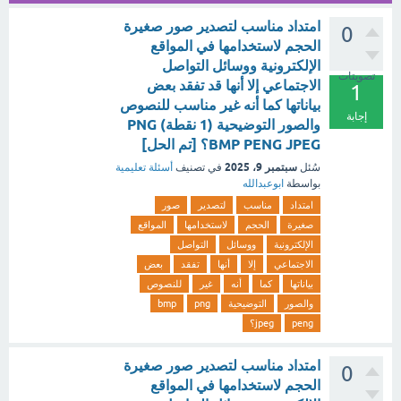
امتداد مناسب لتصدير صور صغيرة
0
الحجم لاستخدامها في المواقع
الإلكترونية ووسائل التواصل
تصويتات
الاجتماعي إلا أنها قد تفقد بعض
1
بياناتها كما أنه غير مناسب للنصوص
إجابة
والصور التوضيحية (1 نقطة) PNG
BMP PENG JPEG؟ [تم الحل]
سبتمبر 9، 2025
سُئل
في تصنيف
أسئلة تعليمية
بواسطة
ابوعبدالله
امتداد
مناسب
لتصدير
صور
صغيرة
الحجم
لاستخدامها
المواقع
الإلكترونية
ووسائل
التواصل
الاجتماعي
إلا
أنها
تفقد
بعض
بياناتها
كما
أنه
غير
للنصوص
والصور
التوضيحية
png
bmp
peng
jpeg؟
امتداد مناسب لتصدير صور صغيرة
0
الحجم لاستخدامها في المواقع