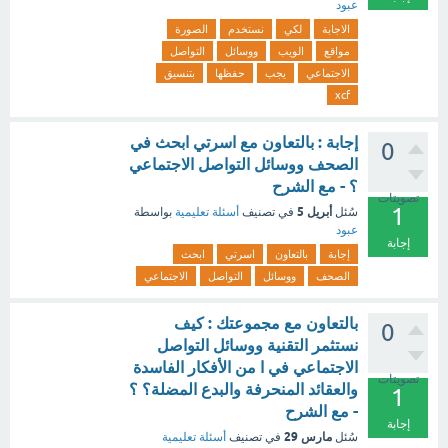
عبود
الاجابة
لكي
نستخدم
الصورة
مواقع
الويب
ووسائل
التواصل
الاجتماعي
يجب
حفظها
بتنسيق
xcf
إجابة : بالتعاون مع اسرتي ابحث في
0
الصحف ووسائل التواصل الاجتماعي
؟ - مع الشرح
تصويتات
1
أبريل 5
سُئل
في تصنيف
أسئلة تعليمية
بواسطة
عبود
إجابة
إجابة
بالتعاون
اسرتي
ابحث
الصحف
ووسائل
التواصل
الاجتماعي
بالتعاون مع مجموعتك : كيف
0
نستثمر التقنية ووسائل التواصل
الاجتماعي في ا من الأفكار الفاسدة
تصويتات
والعقائد المنحرفة والبدع المضلة؟ ؟
1
- مع الشرح
إجابة
مارس 29
سُئل
في تصنيف
أسئلة تعليمية