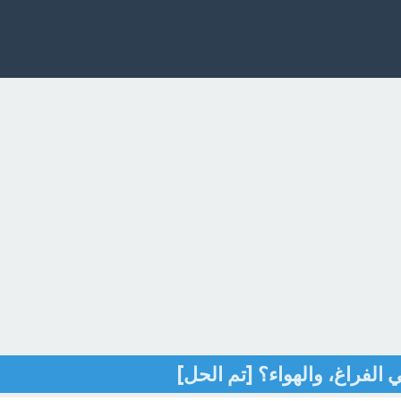
 الفراغ، والهواء؟ [تم الحل]