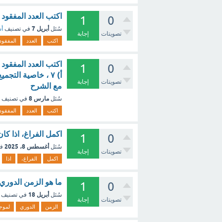
اكتب العدد المفقود في الفرا
1
0
أبريل 7
سُئل
في تصنيف
أس
تصويتات
إجابة
اكتب
العدد
المفقود
1
0
تصويتات
إجابة
مع الشرح
مارس 8
سُئل
في تصنيف
اكتب
العدد
المفقود
اكمل الفراغ، اذا كان د(س) = ٢س +١ فأو
1
0
أغسطس 8، 2025
سُئل
ف
تصويتات
إجابة
اكمل
الفراغ،
اذا
ما هو الزمن الدوري لموجة سرعتها 440 m s 
1
0
أبريل 18
سُئل
في تصنيف
تصويتات
إجابة
الزمن
الدوري
لموج