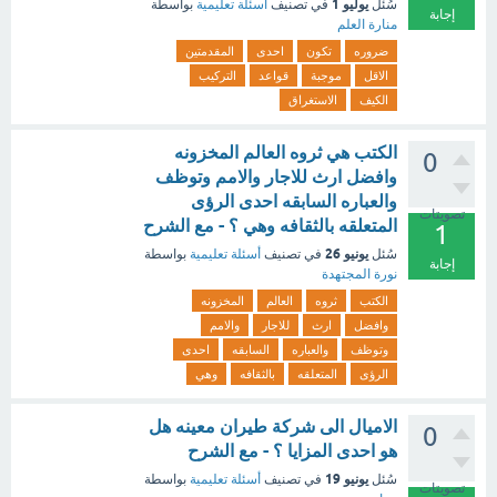
يوليو 1
سُئل
في تصنيف
أسئلة تعليمية
بواسطة
إجابة
منارة العلم
ضروره
تكون
احدى
المقدمتين
الاقل
موجبة
قواعد
التركيب
الكيف
الاستغراق
الكتب هي ثروه العالم المخزونه
0
وافضل ارث للاجار والامم وتوظف
والعباره السابقه احدى الرؤى
تصويتات
المتعلقه بالثقافه وهي ؟ - مع الشرح
1
يونيو 26
سُئل
في تصنيف
أسئلة تعليمية
بواسطة
إجابة
نورة المجتهدة
الكتب
ثروه
العالم
المخزونه
وافضل
ارث
للاجار
والامم
وتوظف
والعباره
السابقه
احدى
الرؤى
المتعلقه
بالثقافه
وهي
الاميال الى شركة طيران معينه هل
0
هو احدى المزايا ؟ - مع الشرح
يونيو 19
سُئل
في تصنيف
أسئلة تعليمية
بواسطة
تصويتات