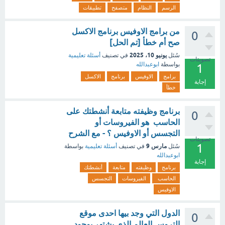
الرسم
النظام
متصفح
تطبيقات
من برامج الاوفيس برنامج الاكسل
0
صح أم خطأ [تم الحل]
يونيو 10، 2025
سُئل
في تصنيف
أسئلة تعليمية
تصويتات
بواسطة
ابوعبدالله
1
برامج
الاوفيس
برنامج
الاكسل
إجابة
خطأ
برنامج وظيفته متابعة أنشطتك على
0
الحاسب هو الفيروسات أو
التجسس أو الاوفيس ؟ - مع الشرح
تصويتات
1
مارس 9
سُئل
في تصنيف
أسئلة تعليمية
بواسطة
ابوعبدالله
إجابة
برنامج
وظيفته
متابعة
أنشطتك
الحاسب
الفيروسات
التجسس
الاوفيس
الدول التي وجد بيها احدى موقع
0
التروس العالم الذي يشتهر بوجود