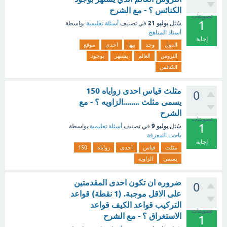
الكنائس ؟ - مع الشرح
تصويتات
1
يوليو 21
سُئل
في تصنيف
أسئلة تعليمية
بواسطة
أستاذ المناهج
إجابة
الدول
وجد
بيها
احدى
موقع
التروس
العالم
يشتهر
بوجود
الكنائس
مثلث قياس احدى زواياه 150
0
يسمى مثلث ........الزاويه ؟ - مع
الشرح
تصويتات
1
يوليو 9
سُئل
في تصنيف
أسئلة تعليمية
بواسطة
باحث المعرفة
إجابة
مثلث
قياس
احدى
زواياه
150
يسمى
الزاويه
ضروره ان تكون احدى المقدمتين
0
على الاقل موجبة. (1 نقطة) قواعد
التركيب قواعد الكيف قواعد
تصويتات
الاستغراق ؟ - مع الشرح
1