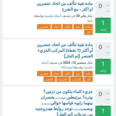
مادة نقية تتألف من اتحاد عنصرين
0
او اكثر - مع الشرح
يناير 20
سُئل
في تصنيف
أسئلة تعليمية
بواسطة
تصويتات
عبود
1
مادة
نقية
تتألف
اتحاد
عنصرين
إجابة
اكثر
مادة نقية تتألف من اتحاد عنصرين
0
أو أكثر (1 نقطة) المركب الجزيء
العنصر [تم الحل]
تصويتات
1
سبتمبر 12، 2025
سُئل
في تصنيف
أسئلة
تعليمية
بواسطة
ابوعبدالله
إجابة
مادة
نقية
تتألف
اتحاد
عنصرين
أكثر
المركب
الجزيء
العنصر
جزيء الماء يتكون من ذرتين؟
0
وذره؟ مرتبطين ب...... يحصران
بينهما زاويه قياسها حوالي.........
تصويتات
وبسبب....... توجد روابط هيدروجنيه
1
بين جزيئات [تم الحل]