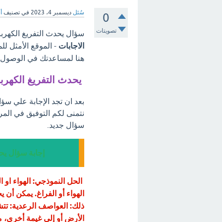
سُئل
ديسمبر 4، 2023
في تصنيف
أ
0
تصويتات
سؤال يحدث التفريغ الكهربائ
الاجابات
- الموقع الأمثل لل
هنا لمساعدتك في الوصول إل
يحدث التفريغ الكهربا
بعد ان تجد الإجابة علي سؤا
نتمنى لكم التوفيق في المر
سؤال جديد.
إجابة سؤال يحد
الحل النموذجي: الهواء او ا
الهواء أو الفراغ. يمكن أن
ذلك: العواصف الرعدية: تتش
الأرض أو إلى غيمة أخرى، م