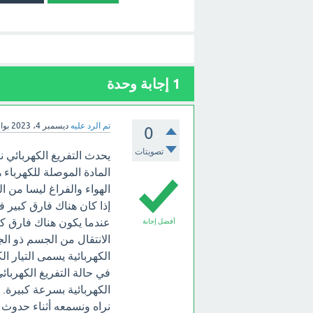
1
إجابة وحدة
تم الرد عليه
ديسمبر 4، 2023
بو
0
تصويتات
يحدث التفريغ الكهربائي نت
المادة الموصلة للكهرباء 
الهواء والفراغ ليسا من ا
إذا كان هناك فارق كبير ف
عندما يكون هناك فارق كب
أفضل إجابة
الانتقال من الجسم ذو الج
الكهربائية يسمى التيار ال
في حالة التفريغ الكهربائي
الكهربائية بسرعة كبيرة. ه
نراه ونسمعه أثناء حدوث ا