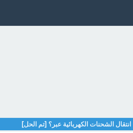
انتقال الشحنات الكهربائية عبر؟ [تم الحل]