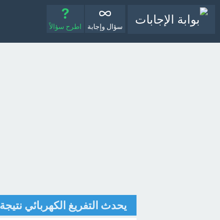
سؤال وإجابة
اطرح سؤالاً
يحدث التفريغ الكهربائي نتيجة 