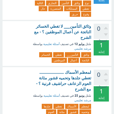
إجابة
نوع
وثائق
التأمين
التجاري
التالية
تغطي
الممتلكات
المتضررة
حال
وقوع
حريق
وثائق التأمين___ لا تغطي الخسائر
0
الناتجة عن أعمال الموظفين ؟ - مع
الشرح
تصويتات
1
يوليو 12
سُئل
في تصنيف
أسئلة تعليمية
بواسطة
مرشد تعليمي
إجابة
وثائق
التأمين___
تغطي
الخسائر
الناتجة
أعمال
الموظفين
لمعظم الأسماك ........................
0
تغطي جلدها وتحميه قشور مثانة
العوم الزعانف حراشيف قرنية ؟ -
تصويتات
مع الشرح
1
يونيو 25
سُئل
في تصنيف
أسئلة تعليمية
بواسطة
إجابة
مرشد تعليمي
لمعظم
الأسماك
تغطي
جلدها
وتحميه
قشور
مثانة
العوم