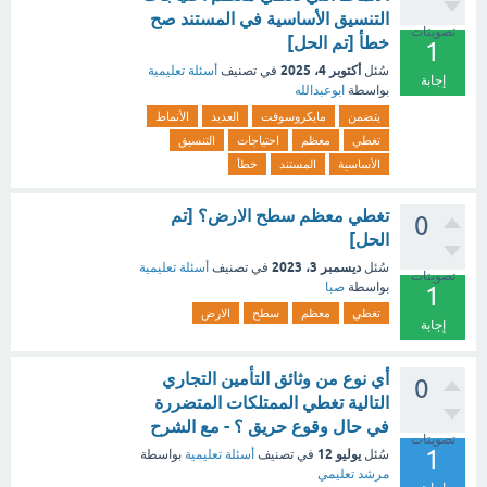
التنسيق الأساسية في المستند صح
تصويتات
خطأ [تم الحل]
1
أكتوبر 4، 2025
سُئل
في تصنيف
أسئلة تعليمية
إجابة
بواسطة
ابوعبدالله
يتضمن
مايكروسوفت
العديد
الأنماط
تغطي
معظم
احتياجات
التنسيق
الأساسية
المستند
خطأ
تغطي معظم سطح الارض؟ [تم
0
الحل]
ديسمبر 3، 2023
سُئل
في تصنيف
أسئلة تعليمية
تصويتات
بواسطة
صبا
1
تغطي
معظم
سطح
الارض
إجابة
أي نوع من وثائق التأمين التجاري
0
التالية تغطي الممتلكات المتضررة
في حال وقوع حريق ؟ - مع الشرح
تصويتات
1
يوليو 12
سُئل
في تصنيف
أسئلة تعليمية
بواسطة
مرشد تعليمي