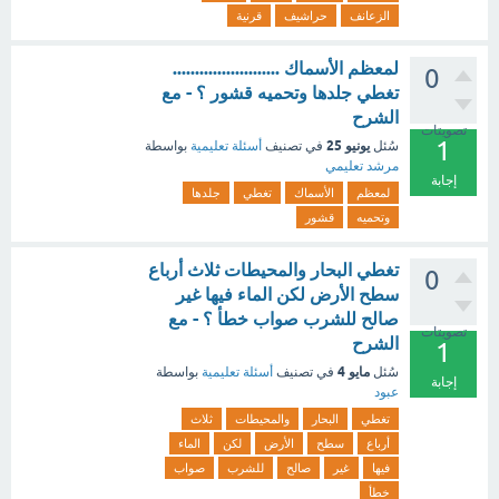
الزعانف
حراشيف
قرنية
لمعظم الأسماك ........................
0
تغطي جلدها وتحميه قشور ؟ - مع
الشرح
تصويتات
1
يونيو 25
سُئل
في تصنيف
أسئلة تعليمية
بواسطة
مرشد تعليمي
إجابة
لمعظم
الأسماك
تغطي
جلدها
وتحميه
قشور
تغطي البحار والمحيطات ثلاث أرباع
0
سطح الأرض لكن الماء فيها غير
صالح للشرب صواب خطأ ؟ - مع
تصويتات
الشرح
1
مايو 4
سُئل
في تصنيف
أسئلة تعليمية
بواسطة
إجابة
عبود
تغطي
البحار
والمحيطات
ثلاث
أرباع
سطح
الأرض
لكن
الماء
فيها
غير
صالح
للشرب
صواب
خطأ