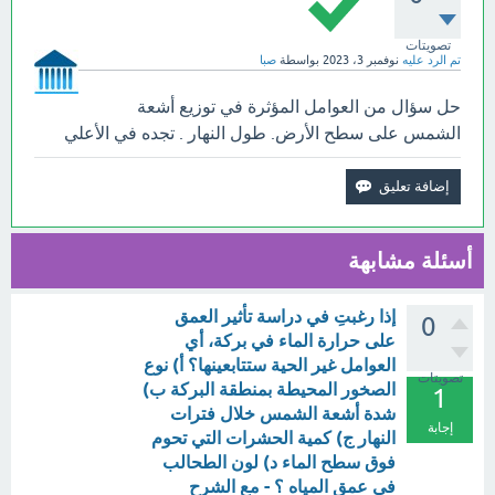
تصويتات
تم الرد عليه
نوفمبر 3، 2023
بواسطة
صبا
حل سؤال من العوامل المؤثرة في توزيع أشعة
الشمس على سطح الأرض. طول النهار . تجده في الأعلي
أسئلة مشابهة
إذا رغبتِ في دراسة تأثير العمق
0
على حرارة الماء في بركة، أي
العوامل غير الحية ستتابعينها؟ أ) نوع
تصويتات
الصخور المحيطة بمنطقة البركة ب)
1
شدة أشعة الشمس خلال فترات
إجابة
النهار ج) كمية الحشرات التي تحوم
فوق سطح الماء د) لون الطحالب
في عمق المياه ؟ - مع الشرح