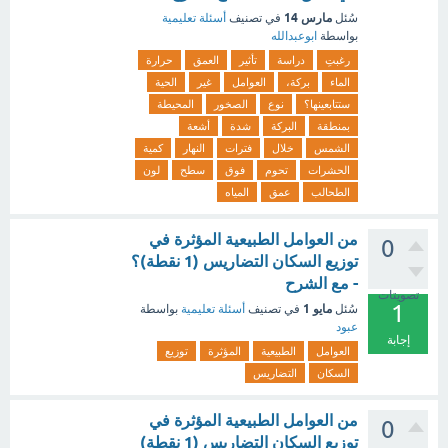
مارس 14
سُئل
في تصنيف
أسئلة تعليمية
بواسطة
ابوعبدالله
رغبتِ
دراسة
تأثير
العمق
حرارة
الماء
بركة،
العوامل
غير
الحية
ستتابعينها؟
نوع
الصخور
المحيطة
بمنطقة
البركة
شدة
أشعة
الشمس
خلال
فترات
النهار
كمية
الحشرات
تحوم
فوق
سطح
لون
الطحالب
عمق
المياه
من العوامل الطبيعية المؤثرة في
0
توزيع السكان التضاريس (1 نقطة)؟
- مع الشرح
تصويتات
1
مايو 1
سُئل
في تصنيف
أسئلة تعليمية
بواسطة
عبود
إجابة
العوامل
الطبيعية
المؤثرة
توزيع
السكان
التضاريس
من العوامل الطبيعية المؤثرة في
0
توزيع السكان التضاريس (1 نقطة)