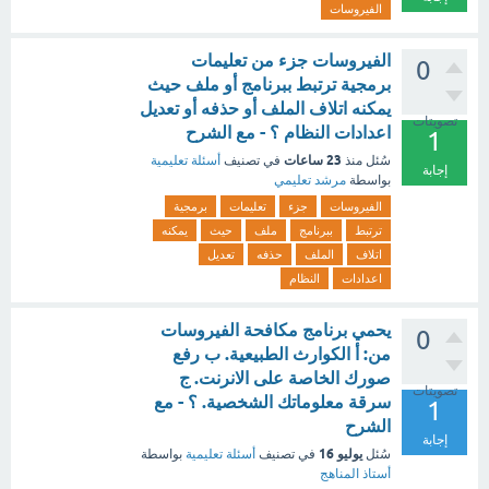
الفيروسات
الفيروسات جزء من تعليمات
0
برمجية ترتبط ببرنامج أو ملف حيث
يمكنه اتلاف الملف أو حذفه أو تعديل
تصويتات
اعدادات النظام ؟ - مع الشرح
1
23 ساعات
سُئل
منذ
في تصنيف
أسئلة تعليمية
إجابة
بواسطة
مرشد تعليمي
الفيروسات
جزء
تعليمات
برمجية
ترتبط
ببرنامج
ملف
حيث
يمكنه
اتلاف
الملف
حذفه
تعديل
اعدادات
النظام
يحمي برنامج مكافحة الفيروسات
0
من: أ الكوارث الطبيعية. ب رفع
صورك الخاصة على الانرنت. ج
تصويتات
سرقة معلوماتك الشخصية. ؟ - مع
1
الشرح
إجابة
يوليو 16
سُئل
في تصنيف
أسئلة تعليمية
بواسطة
أستاذ المناهج