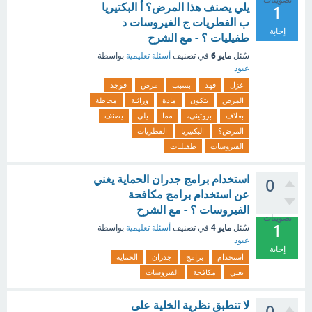
تصويتات
يلي يصنف هذا المرض؟ أ البكتيريا
1
ب الفطريات ج الفيروسات د
إجابة
طفيليات ؟ - مع الشرح
مايو 6
سُئل
في تصنيف
أسئلة تعليمية
بواسطة
عبود
غزل
فهد
بسبب
مرض
فوجد
المرض
يتكون
مادة
وراثية
محاطة
بغلاف
بروتيني،
مما
يلي
يصنف
المرض؟
البكتيريا
الفطريات
الفيروسات
طفيليات
استخدام برامج جدران الحماية يغني
0
عن استخدام برامج مكافحة
الفيروسات ؟ - مع الشرح
تصويتات
1
مايو 4
سُئل
في تصنيف
أسئلة تعليمية
بواسطة
عبود
إجابة
استخدام
برامج
جدران
الحماية
يغني
مكافحة
الفيروسات
لا تنطبق نظرية الخلية على
0