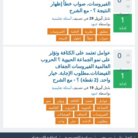
الفيروسات. صواب خطأ إظهار
النتيجة ؟ - مع الشرح
تصويتات
1
أبريل 29
سُئل
في تصنيف
أسئلة تعليمية
بواسطة
عبود
إجابة
تنطبق
نظرية
الخلية
الفيروسات
صواب
خطأ
إظهار
النتيجة
عوامل تعتمد على الكثافة وتؤثر
0
على نمو الجماعة الحيوية ؟ الحروب
العالمية الفيروسات الجفاف
تصويتات
الفيضانات.مطلوب الإجابة. خيار
1
واحد. (2 نقطة) ؟ - مع الشرح
إجابة
أبريل 19
سُئل
في تصنيف
أسئلة تعليمية
بواسطة
عبود
عوامل
تعتمد
الكثافة
وتؤثر
نمو
الجماعة
الحيوية
الحروب
العالمية
الفيروسات
الجفاف
الفيضانات
مطلوب
الإجابة
خيار
واحد
اتصل بنا
من نحن
سياسة الخصوصية
اتفاقية الاستخدام