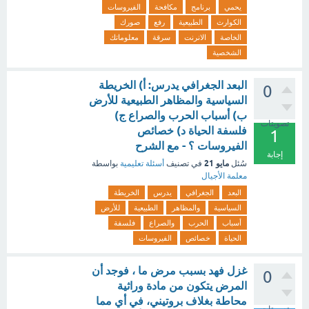
يحمي
برنامج
مكافحة
الفيروسات
الكوارث
الطبيعية
رفع
صورك
الخاصة
الانرنت
سرقة
معلوماتك
الشخصية
البعد الجغرافي يدرس: أ) الخريطة
0
السياسية والمظاهر الطبيعية للأرض
ب) أسباب الحرب والصراع ج)
تصويتات
فلسفة الحياة د) خصائص
1
الفيروسات ؟ - مع الشرح
إجابة
مايو 21
سُئل
في تصنيف
أسئلة تعليمية
بواسطة
معلمة الأجيال
البعد
الجغرافي
يدرس
الخريطة
السياسية
والمظاهر
الطبيعية
للأرض
أسباب
الحرب
والصراع
فلسفة
الحياة
خصائص
الفيروسات
غزل فهد بسبب مرض ما ، فوجد أن
0
المرض يتكون من مادة وراثية
محاطة بغلاف بروتيني، في أي مما