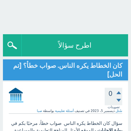
اطرح سؤالاً
كان الخطاط يكره الناس. صواب خطأ؟ [تم
الحل]
0
تصويتات
سُئل
ديسمبر 5، 2023
في تصنيف
أسئلة تعليمية
بواسطة
صبا
سؤال كان الخطاط يكره الناس. صواب خطأ، مرحبًا بكم في
بوابة الاجابات
- الموقع الأمثل للمناهج التعليمية والمساعدة