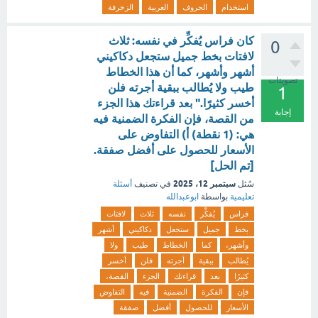
استخدام
الحروف
العربية
الزخرفة
كان فراس يُفكِّر في نفسه: ثلاث
0
لافتات بخط جميل ستجعل دكاكيني
أشهر وأشهر، كما أن هذا الخطاط
تصويتات
طيب ولا يُطالب ببقية أجرته فلن
1
أخسر كثيرًا." بعد قراءتك هذا الجزء
إجابة
من القصة، فإن الفكرة الضمنية فيه
هي: (1 نقطة) أ) التفاوض على
الأسعار للحصول على أفضل صفقة.
[تم الحل]
سبتمبر 12، 2025
سُئل
في تصنيف
أسئلة
تعليمية
بواسطة
ابوعبدالله
فراس
يُفكِّر
نفسه
ثلاث
لافتات
بخط
جميل
ستجعل
دكاكيني
أشهر
وأشهر،
كما
الخطاط
طيب
ولا
يُطالب
ببقية
أجرته
فلن
أخسر
كثيرًا
بعد
قراءتك
الجزء
القصة،
فإن
الفكرة
الضمنية
فيه
التفاوض
الأسعار
للحصول
أفضل
صفقة