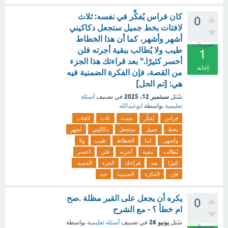
كان فراس يُفكِّر في نفسه: ثلاث
0
لافتات بخط جميل ستجعل دكاكيني
أشهر وأشهر، كما أن هذا الخطاط
تصويتات
طيب ولا يُطالب ببقية أجرته فلن
1
أخسر كثيرًا." بعد قراءتك هذا الجزء
إجابة
من القصة، فإن الفكرة الضمنية فيه
هي: [تم الحل]
سبتمبر 12، 2025
سُئل
في تصنيف
أسئلة
تعليمية
بواسطة
ابوعبدالله
فراس
يُفكِّر
نفسه
ثلاث
لافتات
بخط
جميل
ستجعل
دكاكيني
أشهر
وأشهر،
كما
الخطاط
طيب
ولا
يُطالب
ببقية
أجرته
فلن
أخسر
كثيرًا
بعد
قراءتك
الجزء
القصة،
فإن
الفكرة
الضمنية
فيه
يكره أن يجعل على القبر مظلة .صح
0
ام خطأ ؟ - مع الشرح
يونيو 26
سُئل
في تصنيف
أسئلة تعليمية
بواسطة
تصويتات