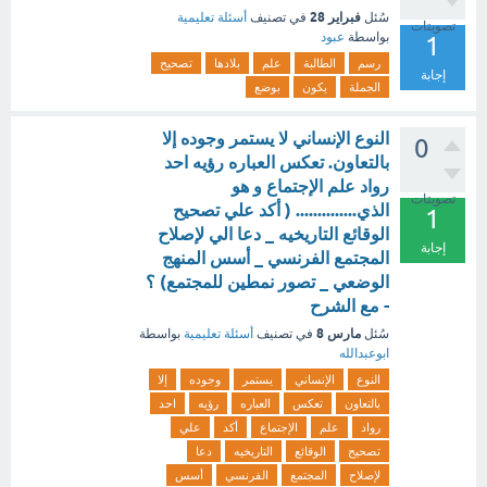
فبراير 28
سُئل
في تصنيف
أسئلة تعليمية
تصويتات
بواسطة
عبود
1
رسم
الطالبة
علم
بلادها
تصحيح
إجابة
الجملة
يكون
بوضع
النوع الإنساني لا يستمر وجوده إلا
0
بالتعاون. تعكس العباره رؤيه احد
رواد علم الإجتماع و هو
تصويتات
الذي.............. ( أكد علي تصحيح
1
الوقائع التاريخيه _ دعا الي لإصلاح
إجابة
المجتمع الفرنسي _ أسس المنهج
الوضعي _ تصور نمطين للمجتمع) ؟
- مع الشرح
مارس 8
سُئل
في تصنيف
أسئلة تعليمية
بواسطة
ابوعبدالله
النوع
الإنساني
يستمر
وجوده
إلا
بالتعاون
تعكس
العباره
رؤيه
احد
رواد
علم
الإجتماع
أكد
علي
تصحيح
الوقائع
التاريخيه
دعا
لإصلاح
المجتمع
الفرنسي
أسس