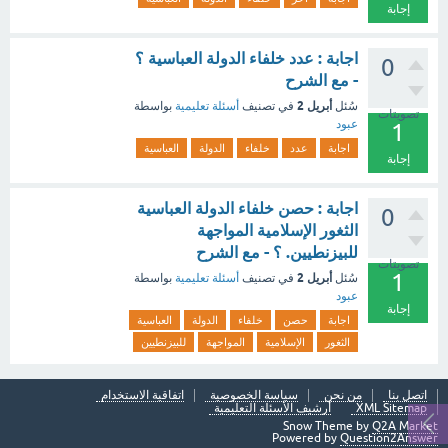
إجابة
اجابة : عدد خلفاء الدولة العباسية ؟
0
- مع الشرح
أبريل 2
سُئل
في تصنيف
أسئلة تعليمية
بواسطة
تصويتات
عبود
1
اجابة
عدد
خلفاء
الدولة
العباسية
إجابة
اجابة : حصن خلفاء الدولة العباسية
0
الثغور الإسلامية المواجهة
للبيزنطيين. ؟ - مع الشرح
تصويتات
1
أبريل 2
سُئل
في تصنيف
أسئلة تعليمية
بواسطة
عبود
إجابة
اجابة
حصن
خلفاء
الدولة
العباسية
الثغور
الإسلامية
المواجهة
للبيزنطيين
اتصل بنا
من نحن
سياسة الخصوصية
اتفاقية الاستخدام
XML Sitemap
أرشيف الأسئلة التعليمية
Snow Theme by
Q2A Market
Powered by
Question2Answer