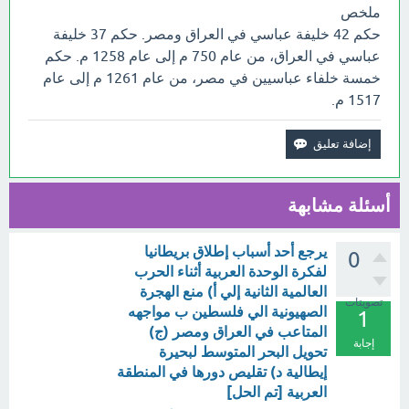
ملخص
حكم 42 خليفة عباسي في العراق ومصر. حكم 37 خليفة
عباسي في العراق، من عام 750 م إلى عام 1258 م. حكم
خمسة خلفاء عباسيين في مصر، من عام 1261 م إلى عام
1517 م.
أسئلة مشابهة
يرجع أحد أسباب إطلاق بريطانيا
0
لفكرة الوحدة العربية أثناء الحرب
العالمية الثانية إلي أ) منع الهجرة
تصويتات
الصهيونية الي فلسطين ب مواجهه
1
المتاعب في العراق ومصر (ج)
إجابة
تحويل البحر المتوسط لبحيرة
إيطالية د) تقليص دورها في المنطقة
العربية [تم الحل]