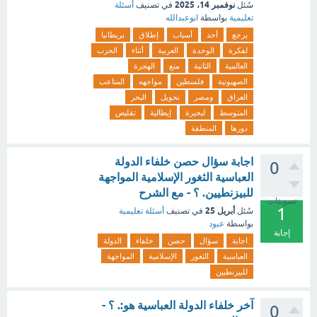
نوفمبر 14، 2025
سُئل
في تصنيف
أسئلة
تعليمية
بواسطة
ابوعبدالله
يرجع
أحد
أسباب
إطلاق
بريطانيا
لفكرة
الوحدة
العربية
أثناء
الحرب
العالمية
الثانية
منع
الهجرة
الصهيونية
فلسطين
مواجهه
المتاعب
العراق
ومصر
تحويل
البحر
المتوسط
لبحيرة
إيطالية
تقليص
دورها
المنطقة
اجابة سؤال حصن خلفاء الدولة
0
العباسية الثغور الإسلامية المواجهة
للبيزنطيين. ؟ - مع الشرح
تصويتات
1
أبريل 25
سُئل
في تصنيف
أسئلة تعليمية
بواسطة
عبود
إجابة
اجابة
سؤال
حصن
خلفاء
الدولة
العباسية
الثغور
الإسلامية
المواجهة
للبيزنطيين
آخر خلفاء الدولة العباسية هو:. ؟ -
0