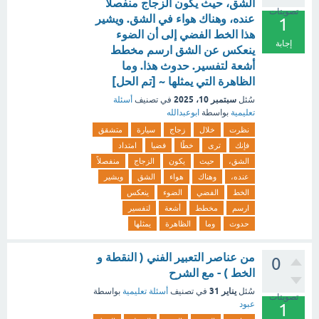
الشق، حيث يكون الزجاج منفصلاً
تصويتات
عنده، وهناك هواء في الشق. ويشير
1
هذا الخط الفضي إلى أن الضوء
إجابة
ينعكس عن الشق ارسم مخطط
أشعة لتفسير. حدوث هذا. وما
الظاهرة التي يمثلها ~ [تم الحل]
سبتمبر 10، 2025
سُئل
في تصنيف
أسئلة
تعليمية
بواسطة
ابوعبدالله
نظرت
خلال
زجاج
سيارة
متشقق
فإنك
ترى
خطًا
فضيا
امتداد
الشق،
حيث
يكون
الزجاج
منفصلاً
عنده،
وهناك
هواء
الشق
ويشير
الخط
الفضي
الضوء
ينعكس
ارسم
مخطط
أشعة
لتفسير
حدوث
وما
الظاهرة
يمثلها
من عناصر التعبير الفني ( النقطة و
0
الخط ) - مع الشرح
يناير 31
سُئل
في تصنيف
أسئلة تعليمية
بواسطة
تصويتات
عبود
1