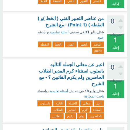
عناصر
التعبير
الفني
النقطة
الخط
إجابة
من عناصر التعبير الفني ( الخط )و (
0
النقطة ) (1 Point) - مع الشرح
يناير 31
سُئل
في تصنيف
أسئلة تعليمية
بواسطة
تصويتات
عبود
1
عناصر
التعبير
الفني
الخط
النقطة
إجابة
point
اعبر عن معاني الجمله التاليه
0
باسلوب استثناء كرم المدير الطلاب
الحاضرين ولم يكرم الغائبين ؟ - مع
تصويتات
الشرح
1
يوليو 18
سُئل
في تصنيف
أسئلة تعليمية
بواسطة
إجابة
باحث المعرفة
اعبر
معاني
الجمله
التاليه
باسلوب
استثناء
كرم
المدير
الطلاب
الحاضرين
ولم
يكرم
الغائبين
ما مميزات طريقة عرض الحوادث