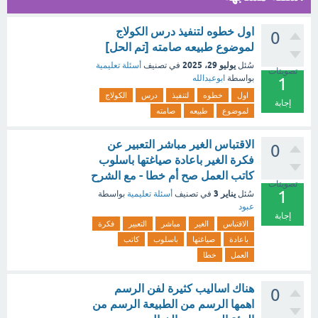
اول خطوه لتنفيذ درس الكولاج
0
لموضوع طبيعه صامته [تم الحل]
يوليو 29، 2025
سُئل
في تصنيف
أسئلة تعليمية
تصويتات
بواسطة
ابوعبدالله
1
اول
خطوه
لتنفيذ
درس
الكولاج
إجابة
لموضوع
طبيعه
صامته
الاقتباس الغير مباشر التعبير عن
0
فكرة الغير باعادة صياغتها باسلوب
كاتب العمل صح أم خطا - مع الشرح
تصويتات
1
يناير 3
سُئل
في تصنيف
أسئلة تعليمية
بواسطة
عبود
إجابة
الاقتباس
الغير
مباشر
التعبير
فكرة
باعادة
صياغتها
باسلوب
كاتب
العمل
خطا
هناك اساليب كثيرة لفن الرسم
0
اهمها الرسم من الطبيعة الرسم من