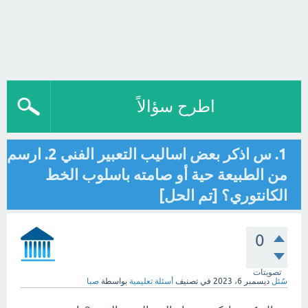
اطرح سؤالاً
1. س اذكر بعض اساليب التعبير الفني 2. ارسم
من الطبيعة حية أو صامته باسلوب الخط
الكانتوري؟ [تم الحل]
0
تصويتات
سُئل
ديسمبر 6، 2023
في تصنيف
أسئلة تعليمية
بواسطة
صبا