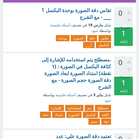
تقاس دقة الصورة بوحدة البكسل ؟
0
___ - مع الشرح
مارس 19
سُئل
في تصنيف
أسئلة تعليمية
تصويتات
بواسطة
عبود
1
تقاس
دقة
الصورة
بوحدة
إجابة
البكسل
؟___
.مصطلح يتم استخدامه للإشارة إلى
0
كثافة البكسل في الصورة : (1
نقطة) امتداد الصورة ابعاد الصورة
تصويتات
دقة الصورة حجم الصورة - مع
1
الشرح
إجابة
يناير 3
سُئل
في تصنيف
أسئلة تعليمية
بواسطة
عبود
مصطلح
يتم
استخدامه
للإشارة
كثافة
البكسل
الصورة
امتداد
ابعاد
دقة
حجم
تعتمد دقة الصورة على: عدد