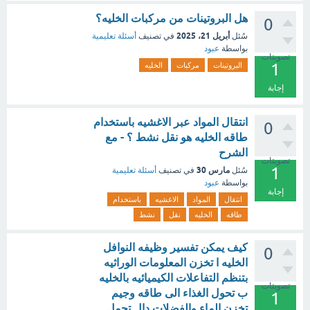
هل البروتينات من مركبات الخليه؟
0
أبريل 21، 2025
سُئل
في تصنيف
أسئلة تعليمية
بواسطة
عبود
تصويتات
1
البروتينات
مركبات
الخليه
إجابة
انتقال المواد عبر الاغشيه باستخدام
0
طاقه الخليه هو نقل نشط ؟ - مع
الشرح
تصويتات
1
مارس 30
سُئل
في تصنيف
أسئلة تعليمية
بواسطة
عبود
إجابة
انتقال
المواد
الاغشيه
باستخدام
طاقه
الخليه
نقل
نشط
كيف يمكن تفسير وظيفه النوافل
0
الخليه ا تخزن المعلومات الوراثيه
بتنظم التفاعلات الكيميائيه بالخليه
تصويتات
ب تحول الغذاء الى طاقه وجيم
1
تخزن الماء والفضلات دال تحمل