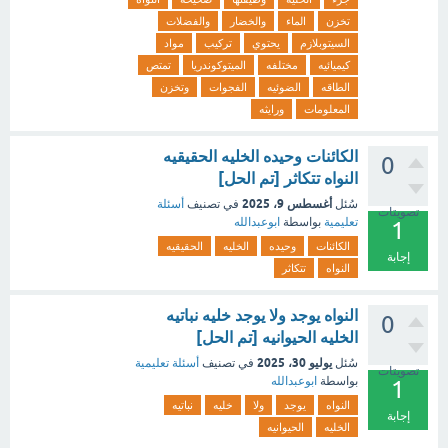
تخزن
الماء
والخضار
والفضلات
السيتوبلازم
يحتوي
تركيب
مواد
كيميائيه
مختلفه
الميتوكوندريا
تمتص
الطاقه
الضوئيه
الفجوات
وتخزن
المعلومات
ورايثه
الكائنات وحيده الخليه الحقيقيه
0
النواه تتكاثر [تم الحل]
أغسطس 9، 2025
سُئل
في تصنيف
أسئلة
تصويتات
تعليمية
بواسطة
ابوعبدالله
1
الكائنات
وحيده
الخليه
الحقيقيه
إجابة
النواه
تتكاثر
النواه يوجد ولا يوجد خليه نباتيه
0
الخليه الحيوانيه [تم الحل]
يوليو 30، 2025
سُئل
في تصنيف
أسئلة تعليمية
تصويتات
بواسطة
ابوعبدالله
1
النواه
يوجد
ولا
خليه
نباتيه
إجابة
الخليه
الحيوانيه