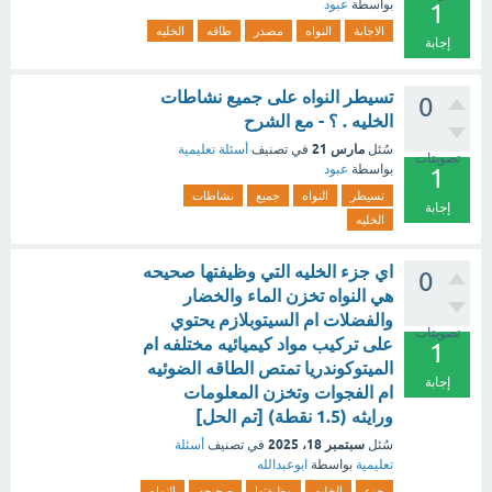
بواسطة
عبود
1
الاجابة
النواه
مصدر
طاقه
الخليه
إجابة
تسيطر النواه على جميع نشاطات
0
الخليه . ؟ - مع الشرح
مارس 21
سُئل
في تصنيف
أسئلة تعليمية
تصويتات
بواسطة
عبود
1
تسيطر
النواه
جميع
نشاطات
إجابة
الخليه
اي جزء الخليه التي وظيفتها صحيحه
0
هي النواه تخزن الماء والخضار
والفضلات ام السيتوبلازم يحتوي
تصويتات
على تركيب مواد كيميائيه مختلفه ام
1
الميتوكوندريا تمتص الطاقه الضوئيه
إجابة
ام الفجوات وتخزن المعلومات
ورايثه (1.5 نقطة) [تم الحل]
سبتمبر 18، 2025
سُئل
في تصنيف
أسئلة
تعليمية
بواسطة
ابوعبدالله
جزء
الخليه
وظيفتها
صحيحه
النواه