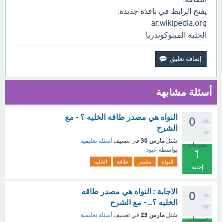
يفتح الرابط في نافذة جديدة.
ar.wikipedia.org
الخلية الميتوكوندريا
أسئلة مشابهة
النواه هي مصدر طاقه الخليه ؟ - مع
0
الشرح
مارس 30
سُئل
في تصنيف
أسئلة تعليمية
تصويتات
بواسطة
عبود
1
النواه
مصدر
طاقه
الخليه
إجابة
الاجابة : النواه هي مصدر طاقه
0
الخليه ؟.. - مع الشرح
مارس 23
سُئل
في تصنيف
أسئلة تعليمية
تصويتات