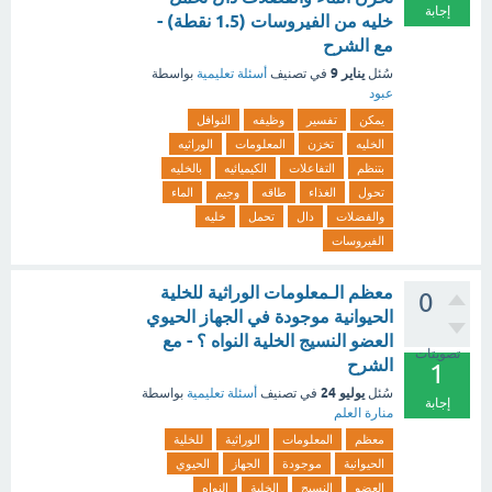
إجابة
خليه من الفيروسات (1.5 نقطة) -
مع الشرح
يناير 9
سُئل
في تصنيف
أسئلة تعليمية
بواسطة
عبود
يمكن
تفسير
وظيفه
النوافل
الخليه
تخزن
المعلومات
الوراثيه
بتنظم
التفاعلات
الكيميائيه
بالخليه
تحول
الغذاء
طاقه
وجيم
الماء
والفضلات
دال
تحمل
خليه
الفيروسات
معظم الـمعلومات الوراثية للخلية
0
الحيوانية موجودة في الجهاز الحيوي
العضو النسيج الخلية النواه ؟ - مع
تصويتات
الشرح
1
يوليو 24
سُئل
في تصنيف
أسئلة تعليمية
بواسطة
إجابة
منارة العلم
معظم
المعلومات
الوراثية
للخلية
الحيوانية
موجودة
الجهاز
الحيوي
العضو
النسيج
الخلية
النواه