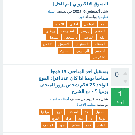
التسوق الالكتروني [تم الحل]
أغسطس 8، 2025
سُئل
في تصنيف
أسئلة
تعليمية
بواسطة
عبود
نوع
التواصل
أحادي
الاتجاه
الشخص
يرسل
المعلومات
ويطلق
عليه
المرسل
والشخص
يستقبل
المستلم
المستهلك
التسويق
الإعلان
التصميم
الرسومي
التسوق
الالكتروني
يستقبل احد المتاحف 13 فوجا
0
سياحيا يوميا اذا كان عدد افراد الفوج
الواحد 25 فكم شخص يزور المتحف
تصويتات
يوميا ؟ - مع الشرح
1
1 يوم
سُئل
منذ
في تصنيف
أسئلة تعليمية
إجابة
بواسطة
معلمة الأجيال
يستقبل
احد
المتاحف
فوجا
سياحيا
يوميا
اذا
عدد
افراد
الفوج
الواحد
فكم
شخص
يزور
المتحف