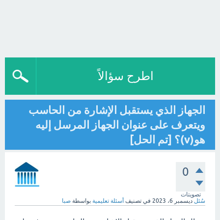
اطرح سؤالاً
الجهاز الذي يستقبل الإشارة من الحاسب
ويتعرف على عنوان الجهاز المرسل إليه
هو(v)؟ [تم الحل]
0
تصويتات
سُئل
ديسمبر 6، 2023
في تصنيف
أسئلة تعليمية
بواسطة
صبا