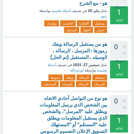
هو - مع الشرح
تصويتات
1
يناير 20
سُئل
في تصنيف
أسئلة تعليمية
بواسطة
عبود
إجابة
يستقبل
الإشارة
الحاسب
ويتعرف
عنوان
الجهاز
المرسل
هو من يستقبل الرسالة ويفك
0
رموزها : المرسل ، الرساله ،
الوسيله ، المستقبل [تم الحل]
تصويتات
1
سبتمبر 27، 2025
سُئل
في تصنيف
أسئلة
تعليمية
بواسطة
ابوعبدالله
إجابة
يستقبل
الرسالة
ويفك
رموزها
المرسل
الرساله
الوسيله
المستقبل
هو نوع من التواصل أحادي الاتجاه
0
بين الشخص الذي يرسل المعلومات
ويطلق عليه "المرسل"، والشخص
تصويتات
الذي يستقبل المعلومات ويطلق
1
عليه "المستلم" أو "المستهلك
إجابة
التسويق الإعلان التصميم الرسومي