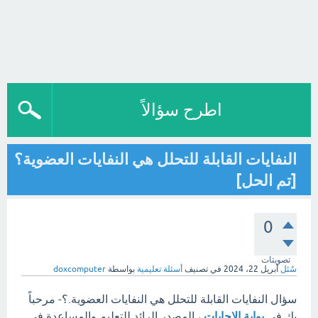
اطرح سؤالاً
النفايات القابلة للتحلل هي النفايات العضوية؟
[تم الحل]
0
تصويتات
سُئل
أبريل 22، 2024
في تصنيف
أسئلة تعليمية
بواسطة
doxcomputer
سؤال النفايات القابلة للتحلل هي النفايات العضوية.؟- مرحباً
بك في
بوابة الإجابات
، المصدر الرائد للتعليم والمساعدة في