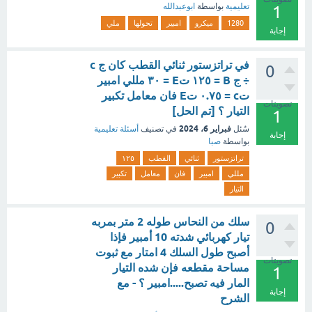
تعليمية
بواسطة
ابوعبدالله
1
1280
ميكرو
امبير
تحولها
ملي
إجابة
في تراتزستور ثنائي القطب كان ج c
0
÷ ج B = ١٢٥ تE = ٣٠ مللي امبير
تc = ٠.٧٥ تE فان معامل تكبير
تصويتات
التيار ؟ [تم الحل]
1
فبراير 6، 2024
سُئل
في تصنيف
أسئلة تعليمية
إجابة
بواسطة
صبا
تراتزستور
ثنائي
القطب
١٢٥
مللي
امبير
فان
معامل
تكبير
التيار
سلك من النحاس طوله 2 متر بمربه
0
تيار كهربائي شدته 10 أمبير فإذا
أصبح طول السلك 4 امتار مع ثبوت
تصويتات
مساحة مقطعه فإن شده التيار
1
المار فيه تصبح.....امبير ؟ - مع
إجابة
الشرح