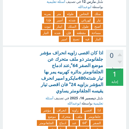
مارس 12
سُئل
في تصنيف
أسئلة تعليمية
بواسطة
ابوعبدالله
سلك
النحاس
طوله
متر
بمربه
تيار
كهربائي
شدته
أمبير
فإذا
أصبح
طول
السلك
امتار
ثبوت
مساحة
مقطعه
فإن
شده
التيار
المار
فيه
تصبح
امبير
اذا كان اقصى زاويه انحراف مؤشر
0
جلفانومتر ذو ملف متحرك عن
موضع الصفر 64°,عند ادماج
تصويتات
الجلفانومتر بدائره كهربيه يمر بها
1
تيار شدته480مايكرو امبير انحرف
إجابة
المؤشر بزاويه 24° فان اقصى تيار
يقيسه الجلفانومتر يساوي
ديسمبر 16، 2025
سُئل
في تصنيف
أسئلة
تعليمية
بواسطة
ابوعبدالله
اذا
اقصى
زاويه
انحراف
مؤشر
جلفانومتر
ملف
متحرك
موضع
الصفر
64°
عند
ادماج
الجلفانومتر