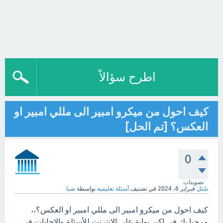
اطرح سؤالاً
كيف احول من ميكرو امبير الى مللي امبير او
العكس؟ [تم الحل]
0
تصويتات
سُئل
فبراير 6، 2024
في تصنيف
أسئلة تعليمية
بواسطة
صبا
كيف احول من ميكرو امبير الى مللي امبير او العكس؟،،
مرحبا بك في اكبر بوابة على الانترنت للأسئلة والاجابات في