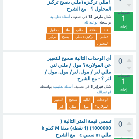
١مللي تركيزه١مللي يصبح تركيز
المحلول ؟ - مع الشرح
تصويتات
1
مارس 15
سُئل
في تصنيف
أسئلة تعليمية
بواسطة
ابوعبدالله
إجابة
عند
اضافة
مللي
ماء
محلول
١مللي
تركيزه١مللي
يصبح
تركيز
المحلول
أي الوحدات التالية صحيح للتعبير
0
عن المولارية؟ مول / مللي لتر.
مللي لتر / مول. لتر/ مول. مول /
تصويتات
لتر ؟ - مع الشرح
1
فبراير 8
سُئل
في تصنيف
أسئلة تعليمية
بواسطة
إجابة
ابوعبدالله
الوحدات
التالية
صحيح
للتعبير
المولارية؟
مول
مللي
لتر
تسمى قيمة المتر التالية (
0
1000000) (1 نقطة) ميقا M كيلو k
مللي m سنتي c - مع الشرح
تصويتات