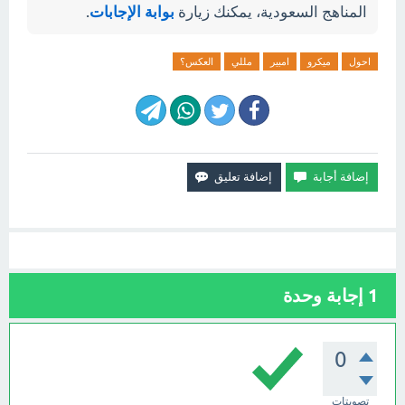
المناهج السعودية، يمكنك زيارة
بوابة الإجابات
.
احول
ميكرو
امبير
مللي
العكس؟
1
إجابة وحدة
0
تصويتات