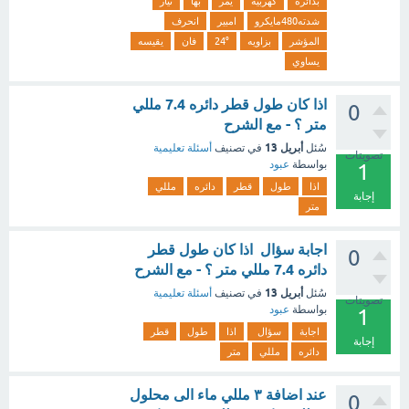
بدائره
كهربيه
يمر
بها
تيار
شدته480مايكرو
امبير
انحرف
المؤشر
بزاويه
24°
فان
يقيسه
يساوي
اذا كان طول قطر دائره 7.4 مللي
0
متر ؟ - مع الشرح
أبريل 13
سُئل
في تصنيف
أسئلة تعليمية
تصويتات
بواسطة
عبود
1
اذا
طول
قطر
دائره
مللي
إجابة
متر
اجابة سؤال اذا كان طول قطر
0
دائره 7.4 مللي متر ؟ - مع الشرح
أبريل 13
سُئل
في تصنيف
أسئلة تعليمية
تصويتات
بواسطة
عبود
1
اجابة
سؤال
اذا
طول
قطر
إجابة
دائره
مللي
متر
عند اضافة ٣ مللي ماء الى محلول
0