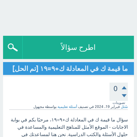
اطرح سؤالاً
ما قيمة ك في المعادلة ك+٩=١٩ [تم الحل]
0
تصويتات
سُئل
فبراير 19، 2024
في تصنيف
أسئلة تعليمية
بواسطة
مجهول
سؤال ما قيمة ك في المعادلة ك+٩=١٩، مرحبًا بكم في بوابة
الاجابات - الموقع الأمثل للمناهج التعليمية والمساعدة في
حلول الأسئلة والكتب الدراسية. نحن هنا لمساعدتك في