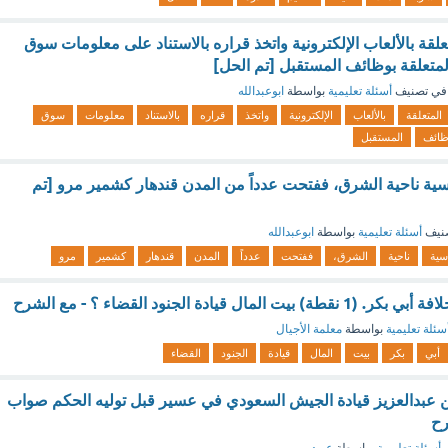
علقة بالألعاب الإلكترونية واتخذ قراره بالاستناد على معلومات سوق
لمتعلقة بوظائف المستقبل [تم الحل]
في تصنيف
أسئلة تعليمية
بواسطة
ابوعبدالله
المتعلقة
بالألعاب
الإلكترونية
واتخذ
قراره
بالاستناد
معلومات
سوق
ظائف
المستقبل
سية ناحية الشرق، ففتحت عدداً من المدن قندهار كشمير مرو [تم
نيف
أسئلة تعليمية
بواسطة
ابوعبدالله
اسية
ناحية
الشرق،
ففتحت
عدداً
المدن
قندهار
كشمير
مرو
مال قيادة الجنود القضاء ؟ - مع الشرح
سئلة تعليمية
بواسطة
معلمة الأجيال
أبي
بكر
بيت
المال
قيادة
الجنود
القضاء
 عبدالعزيز قيادة الجيش السعودي في عسير قبل توليه الحكم صواب
رح