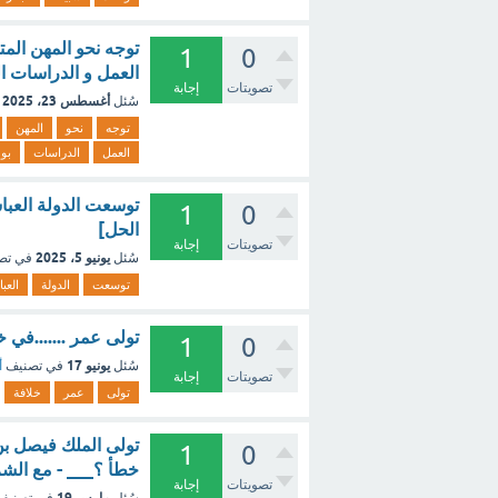
توجه نحو المهن المت
1
0
العمل و الدراسات ا
تصويتات
إجابة
أغسطس 23، 2025
سُئل
توجه
نحو
المهن
العمل
الدراسات
بو
توسعت الدولة العبا
1
0
الحل]
تصويتات
إجابة
يونيو 5، 2025
سُئل
في تص
توسعت
الدولة
العب
تولى عمر .......في خلافة أبي بكر. (1 نقطة) بيت ال
1
0
يونيو 17
سُئل
في تصنيف
أ
تصويتات
إجابة
تولى
عمر
خلافة
تولى الملك فيصل بن
1
0
خطأ ؟___ - مع الش
تصويتات
إجابة
مارس 19