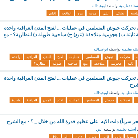
سئلة تعليمية
بواسطة
ابوعبدالله
باسية
بشكل
علني
مدينة
مرو
الواقعة
إقليم
ة، تحركت جيوش المسلمين في عمليات ... لفتح المدن العراقية واحدة
ة ثابتة ب) هجومية متلاحقة (تتبع) ج) ساحبية طويلة د) انتظارية؟ - مع
لة تعليمية
بواسطة
ابوعبدالله
،
تحركت
جيوش
المسلمين
عمليات
لفتح
المدن
العراقية
واحدة
ثابتة
هجومية
متلاحقة
تتبع
ساحبية
طويلة
انتظارية؟
ة، تحركت جيوش المسلمين في عمليات ... لفتح المدن العراقية واحدة
شرح
لة تعليمية
بواسطة
ابوعبدالله
،
تحركت
جيوش
المسلمين
عمليات
لفتح
المدن
العراقية
واحدة
حر سرباً) دلت الايه على عظيم قدرة الله من خلال _ ؟ - مع الشرح
ف
أسئلة تعليمية
بواسطة
عبود
سرباً
دلت
الايه
عظيم
قدرة
الله
خلال