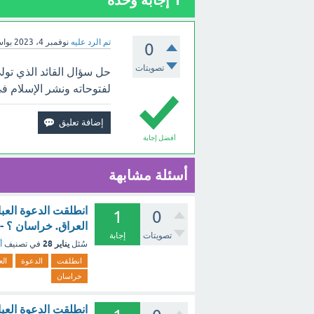
1
إجابة وحدة
تم الرد عليه
نوفمبر 4، 2023
بوا
0
تصويتات
حل سؤال القائد الذي تو
لفتوحاته ونشر الإسلام ف
أفضل إجابة
أسئلة مشابهة
انطلقت الدعوة العبا
1
0
العراق. خراسان ؟ -
تصويتات
إجابة
يناير 28
سُئل
في تصنيف
أ
انطلقت
الدعوة
الع
خراسان
انطلقت الدعوة العب