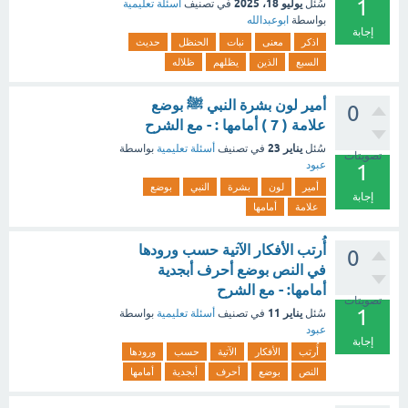
1
يوليو 18، 2025
سُئل
في تصنيف
أسئلة تعليمية
بواسطة
ابوعبدالله
إجابة
اذكر
معنى
نبات
الحنظل
حديث
السبع
الذين
يظلهم
ظلاله
أمير لون بشرة النبي ﷺ بوضع
0
علامة ( 7 ) أمامها : - مع الشرح
يناير 23
سُئل
في تصنيف
أسئلة تعليمية
بواسطة
تصويتات
عبود
1
أمير
لون
بشرة
النبي
بوضع
إجابة
علامة
أمامها
أُرتب الأفكار الآتية حسب ورودها
0
في النص بوضع أحرف أبجدية
أمامها: - مع الشرح
تصويتات
1
يناير 11
سُئل
في تصنيف
أسئلة تعليمية
بواسطة
عبود
إجابة
أُرتب
الأفكار
الآتية
حسب
ورودها
النص
بوضع
أحرف
أبجدية
أمامها