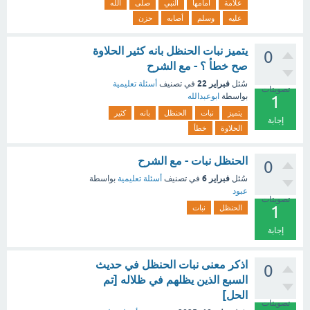
علامة
أمامها
النبي
صلى
الله
عليه
وسلم
أصابه
حزن
يتميز نبات الحنظل بانه كثير الحلاوة
0
صح خطأ ؟ - مع الشرح
فبراير 22
سُئل
في تصنيف
أسئلة تعليمية
تصويتات
بواسطة
ابوعبدالله
1
يتميز
نبات
الحنظل
بانه
كثير
إجابة
الحلاوة
خطأ
الحنظل نبات - مع الشرح
0
فبراير 6
سُئل
في تصنيف
أسئلة تعليمية
بواسطة
عبود
تصويتات
1
الحنظل
نبات
إجابة
اذكر معنى نبات الحنظل في حديث
0
السبع الذين يظلهم في ظلاله [تم
الحل]
تصويتات