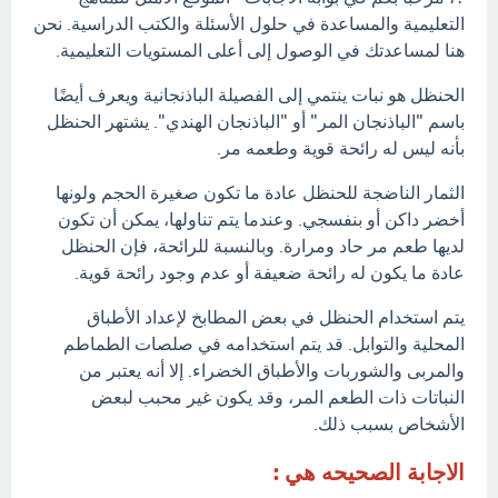
التعليمية والمساعدة في حلول الأسئلة والكتب الدراسية. نحن
هنا لمساعدتك في الوصول إلى أعلى المستويات التعليمية.
الحنظل هو نبات ينتمي إلى الفصيلة الباذنجانية ويعرف أيضًا
باسم "الباذنجان المر" أو "الباذنجان الهندي". يشتهر الحنظل
بأنه ليس له رائحة قوية وطعمه مر.
الثمار الناضجة للحنظل عادة ما تكون صغيرة الحجم ولونها
أخضر داكن أو بنفسجي. وعندما يتم تناولها، يمكن أن تكون
لديها طعم مر حاد ومرارة. وبالنسبة للرائحة، فإن الحنظل
عادة ما يكون له رائحة ضعيفة أو عدم وجود رائحة قوية.
يتم استخدام الحنظل في بعض المطابخ لإعداد الأطباق
المحلية والتوابل. قد يتم استخدامه في صلصات الطماطم
والمربى والشوربات والأطباق الخضراء. إلا أنه يعتبر من
النباتات ذات الطعم المر، وقد يكون غير محبب لبعض
الأشخاص بسبب ذلك.
الاجابة الصحيحه هي :