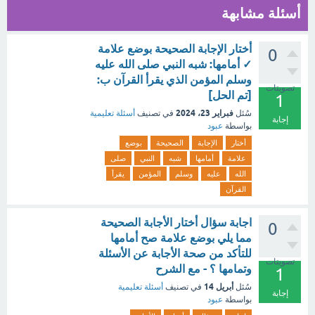
أسئلة مشابهة
أختار الإجابة الصحيحة بوضع علامة
0
✓ أمامها: شبه النبي صلى الله عليه
وسلم المؤمن الذي يقرأ القرآن ب:
تصويتات
[تم الحل]
1
فبراير 23، 2024
سُئل
في تصنيف
أسئلة تعليمية
إجابة
بواسطة
عبود
أختار
الإجابة
الصحيحة
بوضع
علامة
أمامها
شبه
النبي
صلى
الله
عليه
وسلم
المؤمن
يقرأ
القرآن
اجابة سؤال أختار الأجابة الصحيحة
0
مما يلي بوضع علامة صح أمامها
للتأكد من صحة الأجابة عن الأسئلة
تصويتات
وتمامها ؟ - مع الشرح
1
أبريل 14
سُئل
في تصنيف
أسئلة تعليمية
إجابة
بواسطة
عبود