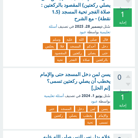
يصلي ركعتين) المقصود بالركعتين :
تصويتات
صلاة الفجر تحية المسجد (1.5
1
نقطة) - مع الشرح
إجابة
ديسمبر 28، 2025
سُئل
في تصنيف
أسئلة
تعليمية
بواسطة
عبود
قال
صلى
الله
عليه
وسلم
دخل
أحدكم
المسجد
فلا
يجلس
حتى
يصلي
ركعتين
المقصود
بالركعتين
صلاة
الفجر
تحية
يسن لمن دخل المسجد حتى والإمام
0
يخطب أن يصلي ركعتين تسمى؟
[تم الحل]
تصويتات
1
يونيو 1، 2024
سُئل
في تصنيف
أسئلة تعليمية
بواسطة
عبود
إجابة
يسن
لمن
دخل
المسجد
حتى
والإمام
يخطب
يصلي
ركعتين
تسمى
تحية
علام يدل نهي النبي صلى الله عليه