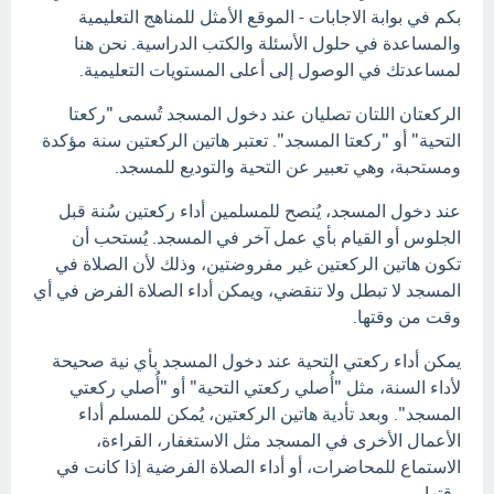
بكم في بوابة الاجابات - الموقع الأمثل للمناهج التعليمية
والمساعدة في حلول الأسئلة والكتب الدراسية. نحن هنا
لمساعدتك في الوصول إلى أعلى المستويات التعليمية.
الركعتان اللتان تصليان عند دخول المسجد تُسمى "ركعتا
التحية" أو "ركعتا المسجد". تعتبر هاتين الركعتين سنة مؤكدة
ومستحبة، وهي تعبير عن التحية والتوديع للمسجد.
عند دخول المسجد، يُنصح للمسلمين أداء ركعتين سُنة قبل
الجلوس أو القيام بأي عمل آخر في المسجد. يُستحب أن
تكون هاتين الركعتين غير مفروضتين، وذلك لأن الصلاة في
المسجد لا تبطل ولا تنقضي، ويمكن أداء الصلاة الفرض في أي
وقت من وقتها.
يمكن أداء ركعتي التحية عند دخول المسجد بأي نية صحيحة
لأداء السنة، مثل "أُصلي ركعتي التحية" أو "أُصلي ركعتي
المسجد". وبعد تأدية هاتين الركعتين، يُمكن للمسلم أداء
الأعمال الأخرى في المسجد مثل الاستغفار، القراءة،
الاستماع للمحاضرات، أو أداء الصلاة الفرضية إذا كانت في
وقتها.