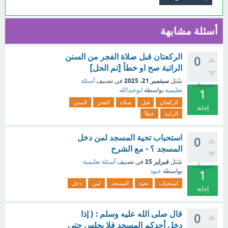
أسئلة مشابهة
الركعتان قبل صلاة الفجر من السنن
0
الراتبة صح او خطأ [تم الحل]
سبتمبر 21، 2025
سُئل
في تصنيف
أسئلة
تصويتات
تعليمية
بواسطة
ابوعبدالله
1
الركعتان
قبل
صلاة
الفجر
السنن
إجابة
الراتبة
خطأ
استحباب تحية المسجد لمن دخل
0
المسجد ؟ - مع الشرح
فبراير 25
سُئل
في تصنيف
أسئلة تعليمية
تصويتات
بواسطة
عبود
1
استحباب
تحية
المسجد
لمن
دخل
إجابة
قال صلى الله عليه وسلم : ( إذا
0
دخل أحدكم المسجد فلا يجلس حتى