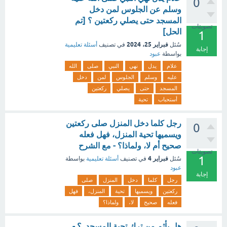
0
وسلم عن الجلوس لمن دخل
المسجد حتى يصلي ركعتين ؟ [تم
تصويتات
الحل]
1
فبراير 25، 2024
سُئل
في تصنيف
أسئلة تعليمية
إجابة
بواسطة
عبود
علام
يدل
نهي
النبي
صلى
الله
عليه
وسلم
الجلوس
لمن
دخل
المسجد
حتى
يصلي
ركعتين
أستحباب
تحية
رجل كلما دخل المنزل صلى ركعتين
0
ويسميها تحية المنزل، فهل فعله
صحيح أم لا، ولماذا؟ - مع الشرح
تصويتات
1
فبراير 4
سُئل
في تصنيف
أسئلة تعليمية
بواسطة
عبود
إجابة
رجل
كلما
دخل
المنزل
صلى
ركعتين
ويسميها
تحية
المنزل،
فهل
فعله
صحيح
لا،
ولماذا؟
هل يأثم من ترك تحية المسجد. ؟ -