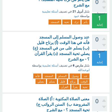
0
مع الشرح
أبريل 21
سُئل
في تصنيف
أسئلة تعليمية
تصويتات
بواسطة
عبود
1
يأثم
ترك
تحية
المسجد
إجابة
عند وصول المسلم إلى المسجد
0
فأنه في هذا الوقت (أ) يرتاح قليل
(ب) يسلم على من في المسجد (ج)
تصويتات
يصلي تحية المسجد (د) يقرأ القرآن
1
؟ - مع الشرح
إجابة
مارس 6
سُئل
في تصنيف
أسئلة تعليمية
بواسطة
ابوعبدالله
عند
وصول
المسلم
المسجد
فأنه
الوقت
يرتاح
قليل
يسلم
يصلي
تحية
يقرأ
القرآن
معنى الصلاة المكتوبة : أ) الصلاة
0
المفروضة ب) السنن الرواتب ج)
تحية المسجد ؟ - مع الشرح