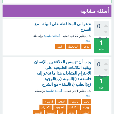
أسئلة مشابهة
تدعو الى المحافظة على البيئة - مع
0
الشرح
يناير 20
سُئل
في تصنيف
أسئلة تعليمية
بواسطة
تصويتات
عبود
1
تدعو
المحافظة
البيئة
إجابة
يجب أن تؤسس العلاقة بين الإنسان
0
وبقية الكائنات الطبيعية على
الاحترام المتبادل، هذا ما تدعو إليه
تصويتات
فلسفة : (ا)المهنة (ب)الوجود
1
(ج)الطب (د)البيئة - مع الشرح
إجابة
يناير 6
سُئل
في تصنيف
أسئلة تعليمية
بواسطة
عبود
يجب
تؤسس
العلاقة
الإنسان
وبقية
الكائنات
الطبيعية
الاحترام
المتبادل،
تدعو
إليه
فلسفة
المهنة