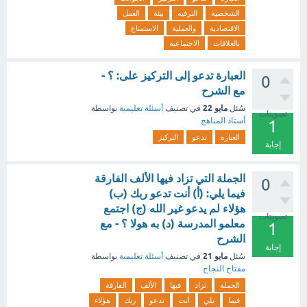
الشخصية
الترفيه
بيئة
العمل
الاقتصادية
والعملية
الاستمتاع
بالعلاقات
الاجتماعية
العبارة تدعو إلى التركيز على: ؟ -
0
مع الشرح
مايو 22
سُئل
في تصنيف
أسئلة تعليمية
بواسطة
تصويتات
أستاذ المناهج
1
العبارة
تدعو
التركيز
إجابة
الجملة التي تزاد فيها الألف الفارقة
0
فيما يلي: (أ) أنت تدعو ربك (ب)
هؤلاء لم يدعو غير الله (ج) اجتمع
تصويتات
معلمو المدرسة (د) به هولا ؟ - مع
1
الشرح
إجابة
مايو 21
سُئل
في تصنيف
أسئلة تعليمية
بواسطة
مفتاح النجاح
الجملة
تزاد
فيها
الألف
الفارقة
فيما
يلي
أنت
تدعو
ربك
هؤلاء