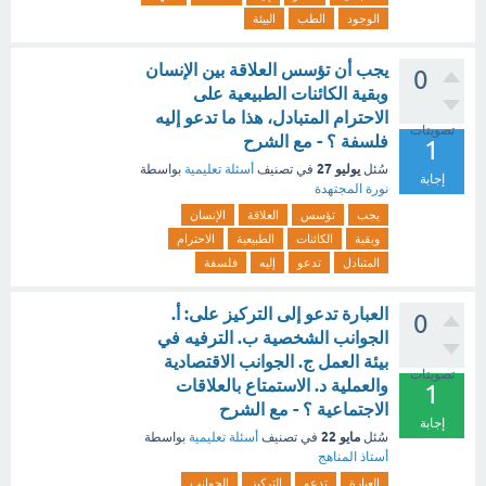
الوجود
الطب
البيئة
يجب أن تؤسس العلاقة بين الإنسان
0
وبقية الكائنات الطبيعية على
الاحترام المتبادل، هذا ما تدعو إليه
تصويتات
فلسفة ؟ - مع الشرح
1
يوليو 27
سُئل
في تصنيف
أسئلة تعليمية
بواسطة
إجابة
نورة المجتهدة
يجب
تؤسس
العلاقة
الإنسان
وبقية
الكائنات
الطبيعية
الاحترام
المتبادل
تدعو
إليه
فلسفة
العبارة تدعو إلى التركيز على: أ.
0
الجوانب الشخصية ب. الترفيه في
بيئة العمل ج. الجوانب الاقتصادية
تصويتات
والعملية د. الاستمتاع بالعلاقات
1
الاجتماعية ؟ - مع الشرح
إجابة
مايو 22
سُئل
في تصنيف
أسئلة تعليمية
بواسطة
أستاذ المناهج
العبارة
تدعو
التركيز
الجوانب