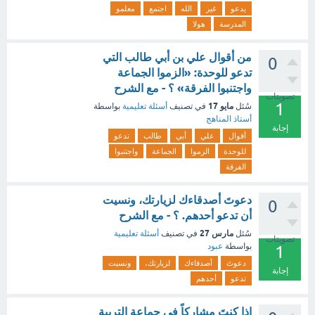
يدعو
غير
الله
اجتمع
معلمو
المدرسة
هولا
من أقوال علي بن أبي طالب التي
0
تدعو للوحدة: «الزموا الجماعة
واجتنبوا الفرقة» ؟ - مع الشرح
تصويتات
1
مايو 17
سُئل
في تصنيف
أسئلة تعليمية
بواسطة
أستاذ المناهج
إجابة
أقوال
علي
أبي
طالب
تدعو
للوحدة
الزموا
الجماعة
واجتنبوا
الفرقة
دعوتَ أصدقاءك لزيارتك، ونسيت
0
أن تدعو أحدهم. ؟ - مع الشرح
مارس 27
سُئل
في تصنيف
أسئلة تعليمية
تصويتات
بواسطة
عبود
1
دعوتَ
أصدقاءك
لزيارتك،
ونسيت
إجابة
تدعو
أحدهم
إذا كنتَ مشاركاً في جماعة التربية