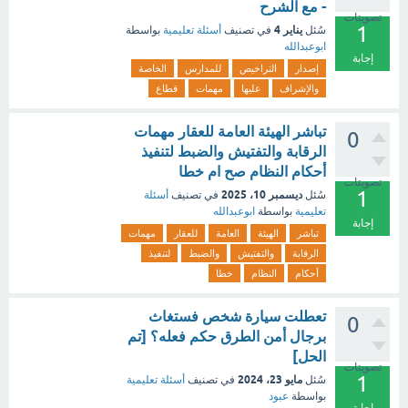
- مع الشرح
تصويتات
1
يناير 4
سُئل
في تصنيف
أسئلة تعليمية
بواسطة
ابوعبدالله
إجابة
إصدار
التراخيص
للمدارس
الخاصة
والإشراف
عليها
مهمات
قطاع
تباشر الهيئة العامة للعقار مهمات
0
الرقابة والتفتيش والضبط لتنفيذ
أحكام النظام صح ام خطا
تصويتات
1
ديسمبر 10، 2025
سُئل
في تصنيف
أسئلة
تعليمية
بواسطة
ابوعبدالله
إجابة
تباشر
الهيئة
العامة
للعقار
مهمات
الرقابة
والتفتيش
والضبط
لتنفيذ
أحكام
النظام
خطا
تعطلت سيارة شخص فستغاث
0
برجال أمن الطرق حكم فعله؟ [تم
الحل]
تصويتات
1
مايو 23، 2024
سُئل
في تصنيف
أسئلة تعليمية
بواسطة
عبود