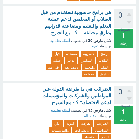
هي برامج حاسوبية تستخدم من قبل
0
الطلاب أو المعلمين لدعم عملية
التعلم والتعليم ومضاعفة قدراتهم
تصويتات
بطرق مختلفة. _ ؟ - مع الشرح
1
مارس 20
سُئل
في تصنيف
أسئلة تعليمية
إجابة
بواسطة
عبود
برامج
حاسوبية
تستخدم
قبل
الطلاب
المعلمين
لدعم
عملية
التعلم
والتعليم
ومضاعفة
قدراتهم
بطرق
مختلفة
الضرائب هي ما تفرضه الدولة علي
0
المواطنين والشركات والمؤسسات
لدعم الاقتصاد." ؟ - مع الشرح
تصويتات
1
مارس 15
سُئل
في تصنيف
أسئلة تعليمية
بواسطة
ابوعبدالله
إجابة
الضرائب
تفرضه
الدولة
علي
المواطنين
والشركات
والمؤسسات
لدعم
الاقتصاد