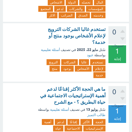
المال
تحصله
الدولة
الاشخاص
المؤسسات
والشركات
لدعم
المجتمع
وخدمته
الصدق
الضرائب
الاثار
تستخدم غالبا الشركات الترويج
0
لإعلام الأشخاص بوجود منتج أو
خدمة؟
تصويتات
1
مايو 22، 2025
سُئل
في تصنيف
أسئلة تعليمية
بواسطة
عبود
إجابة
تستخدم
غالبا
الشركات
الترويج
لإعلام
الأشخاص
بوجود
منتج
خدمة
ما هي الحجة الأكثر إقناعًا لدعم
0
أهمية الإستراتيجيات الاجتماعية في
حياة البطريق ؟ - مع الشرح
تصويتات
1
يوليو 13
سُئل
في تصنيف
أسئلة تعليمية
بواسطة
طالب التميز
إجابة
الحجة
الأكثر
إقناعًا
لدعم
أهمية
الإستراتيجيات
الاجتماعية
حياة