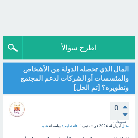
اطرح سؤالاً
المال الذي تحصله الدولة من الأشخاص
والمئسسات أو الشركات لدعم المجتمع
وتطويره؟ [تم الحل]
0
تصويتات
سُئل
أبريل 4، 2024
في تصنيف
أسئلة تعليمية
بواسطة
عبود