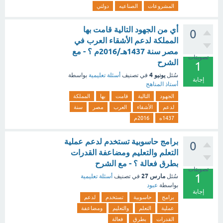
المشروعات
الصناعيه
دولتي
أي من الجهود التالية قامت بها
0
المملكة لدعم الأشقاء العرب في
مصر سنة 1437هـ/2016م ؟ - مع
تصويتات
الشرح
1
يونيو 4
سُئل
في تصنيف
أسئلة تعليمية
بواسطة
إجابة
أستاذ المناهج
الجهود
التالية
قامت
بها
المملكة
لدعم
الأشقاء
العرب
مصر
سنة
1437ه
2016م
برامج حاسوبية تستخدم لدعم عملية
0
التعلم والتعليم ومضاعفة القدرات
بطرق فعالة ؟ - مع الشرح
تصويتات
1
مارس 27
سُئل
في تصنيف
أسئلة تعليمية
بواسطة
عبود
إجابة
برامج
حاسوبية
تستخدم
لدعم
عملية
التعلم
والتعليم
ومضاعفة
القدرات
بطرق
فعالة