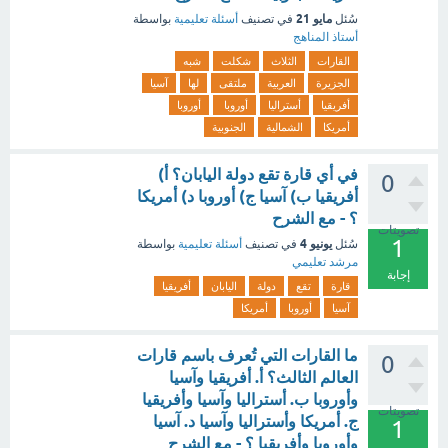
مايو 21
سُئل
في تصنيف
أسئلة تعليمية
بواسطة
أستاذ المناهج
القارات
الثلاث
شكلت
شبه
الجزيرة
العربية
ملتقى
لها
آسيا
أفريقيا
أستراليا
أوروبا
أوروبا
أمريكا
الشمالية
الجنوبية
في أي قارة تقع دولة اليابان؟ أ)
0
أفريقيا ب) آسيا ج) أوروبا د) أمريكا
؟ - مع الشرح
تصويتات
1
يونيو 4
سُئل
في تصنيف
أسئلة تعليمية
بواسطة
مرشد تعليمي
إجابة
قارة
تقع
دولة
اليابان
أفريقيا
آسيا
أوروبا
أمريكا
ما القارات التي تُعرف باسم قارات
0
العالم الثالث؟ أ. أفريقيا وآسيا
وأوروبا ب. أستراليا وآسيا وأفريقيا
تصويتات
ج. أمريكا وأستراليا وآسيا د. آسيا
1
وأوروبا وأفريقيا ؟ - مع الشرح