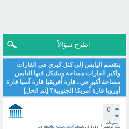
اطرح سؤالاً
ينقسم اليابس إلى كتل كبرى هي القارات
وأكبر القارات مساحة ويشكل فيها اليابس
مساحة أكبر هي . قارة أفريقيا قارة آسيا قارة
أوروبا قارة أمريكا الجنوبية؟ [تم الحل]
0
تصويتات
سُئل
نوفمبر 4، 2023
في تصنيف
أسئلة تعليمية
بواسطة
صبا