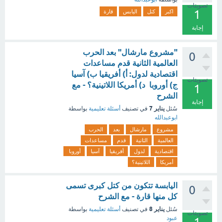
تصويتات
1
اكبر
كتل
اليابس
قارة
إجابة
"مشروع مارشال" بعد الحرب
0
العالمية الثانية قدم مساعدات
اقتصادية لدول: أ) أفريقيا ب) آسيا
تصويتات
ج) أوروبا د) أمريكا اللاتينية؟ - مع
1
الشرح
إجابة
يناير 7
سُئل
في تصنيف
أسئلة تعليمية
بواسطة
ابوعبدالله
مشروع
مارشال
بعد
الحرب
العالمية
الثانية
قدم
مساعدات
اقتصادية
لدول
أفريقيا
آسيا
أوروبا
أمريكا
اللاتينية؟
اليابسة تتكون من كتل كبرى تسمى
0
كل منها قارة - مع الشرح
يناير 8
سُئل
في تصنيف
أسئلة تعليمية
بواسطة
تصويتات
عبود