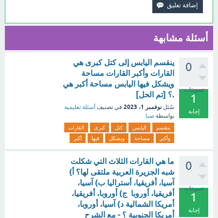
أسئلة مشابهة
ينقسم اليابس إلى كتل كبرى هي
0
القارات وأكبر القارات مساحة
ويشكل فيها اليابس مساحة أكبر هي
تصويتات
.؟ [تم الحل]
1
نوفمبر 1، 2023
سُئل
في تصنيف
أسئلة تعليمية
إجابة
بواسطة
صبا
ينقسم
اليابس
كتل
كبرى
القارات
وأكبر
مساحة
ويشكل
فيها
أكبر
ما هي القارات الثلاث التي شكلت
0
شبه الجزيرة العربية ملتقى لها؟ أ)
آسيا، أفريقيا، أستراليا ب) آسيا،
تصويتات
أفريقيا، أوروبا ج) أوروبا، أفريقيا،
1
أمريكا الشمالية د) آسيا، أوروبا،
إجابة
أمريكا الجنوبية ؟ - مع الشرح