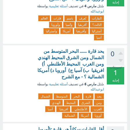
إجابة
مارس 4
سُئل
في تصنيف
أسئلة تعليمية
بواسطة
ابوعبدالله
القارات
تُعرف
باسم
قارات
العالم
الثالث؟
أفريقيا
وآسيا
وأوروبا
أستراليا
وأفريقيا
أمريكا
وأستراليا
آسيا
يحد قارة ...... البحر المتوسط من
0
الشمال ومن الشرق المحيط الهندي
ومن الغرب المحيط الأطلنطي أ)
تصويتات
افريقيا ب) آسيا ج) أوروبا د) أمريكا
1
الشمالية ؟ - مع الشرح
إجابة
مارس 6
سُئل
في تصنيف
أسئلة تعليمية
بواسطة
ابوعبدالله
يحد
قارة
البحر
المتوسط
الشمال
ومن
الشرق
المحيط
الهندي
الغرب
الأطلنطي
افريقيا
آسيا
أوروبا
أمريكا
الشمالية
أقل القارات سكاناً هي قارة :(أوروبا