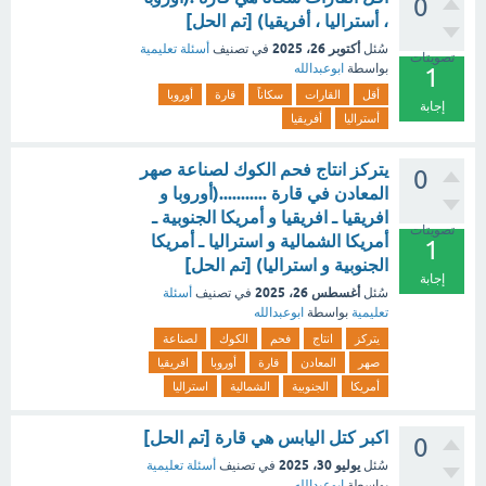
0
، أستراليا ، أفريقيا) [تم الحل]
أكتوبر 26، 2025
سُئل
في تصنيف
أسئلة تعليمية
تصويتات
بواسطة
ابوعبدالله
1
أقل
القارات
سكاناً
قارة
أوروبا
إجابة
أستراليا
أفريقيا
يتركز انتاج فحم الكوك لصناعة صهر
0
المعادن في قارة ...........(أوروبا و
افريقيا ـ افريقيا و أمريكا الجنوبية ـ
تصويتات
أمريكا الشمالية و استراليا ـ أمريكا
1
الجنوبية و استراليا) [تم الحل]
إجابة
أغسطس 26، 2025
سُئل
في تصنيف
أسئلة
تعليمية
بواسطة
ابوعبدالله
يتركز
انتاج
فحم
الكوك
لصناعة
صهر
المعادن
قارة
أوروبا
افريقيا
أمريكا
الجنوبية
الشمالية
استراليا
اكبر كتل اليابس هي قارة [تم الحل]
0
يوليو 30، 2025
سُئل
في تصنيف
أسئلة تعليمية
بواسطة
ابوعبدالله